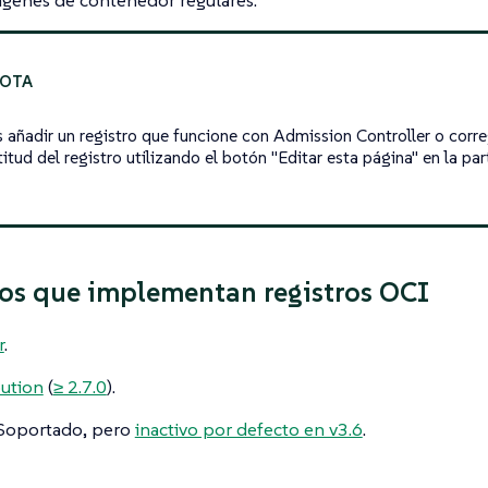
ágenes de contenedor regulares.
 añadir un registro que funcione con Admission Controller o corre
itud del registro utilizando el botón "Editar esta página" en la part
os que implementan registros OCI
r
.
bution
(
≥ 2.7.0
).
 Soportado, pero
inactivo por defecto en v3.6
.