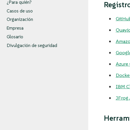
¿Para quién?
Registr
Casos de uso
GitHub
Organización
Empresa
Quay.i
Glosario
Amazo
Divulgación de seguridad
Google
Azure 
Docke
IBM Cl
JFrog 
Herrami