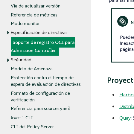
para las im
Vía de actualizar versión
Referencia de métricas
Modo monitor
Especificación de directivas
Puedes
Soporte de registro OCI para
inexact
página
Admission Controller
Seguridad
Modelo de Amenaza
Protección contra el tiempo de
Proyect
espera de evaluación de directivas
Formato de configuración de
Harbo
verificación
Distri
Referencia para sources.yaml
Quay
:
kwctl
CLI
CLI del Policy Server