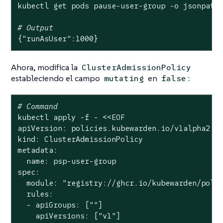
kubectl get pods pause-user-group -o jsonpath
# Output
{
"runAsUser"
:1000}
Ahora, modifica la
ClusterAdmissionPolicy
estableciendo el campo
en
:
mutating
false
# Command
kubectl apply -f - <<EOF

apiVersion: policies.kubewarden.io/v1alpha2

kind: ClusterAdmissionPolicy

metadata:

  name: psp-user-group

spec:

  module: 
"registry://ghcr.io/kubewarden/poli
  rules:

  - apiGroups: [
""
]

    apiVersions: [
"v1"
]
