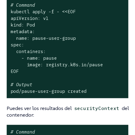
# Command
kubectl apply -f - <<EOF

apiVersion: v1

kind: Pod

metadata:

  name: pause-user-group

spec:

  containers:

    - name: pause

      image: registry.k8s.io/pause

EOF

# Output
pod/pause-user-group created
Puedes ver los resultados del
del
securityContext
contenedor:
# Command