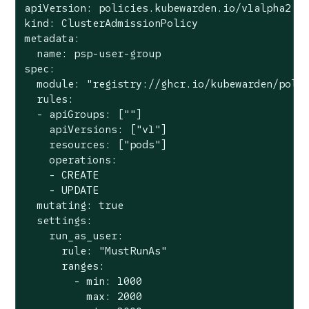
apiVersion: policies.kubewarden.io/v1alpha2

kind: ClusterAdmissionPolicy

metadata:

  name: psp-user-group

spec:

  module: 
"registry://ghcr.io/kubewarden/poli
  rules:

  - apiGroups: [
""
]

    apiVersions: [
"v1"
]

    resources: [
"pods"
]

    operations:

    - CREATE

    - UPDATE

  mutating: 
true
  settings:

    run_as_user:

      rule: 
"MustRunAs"
      ranges:

        - min: 1000

          max: 2000
