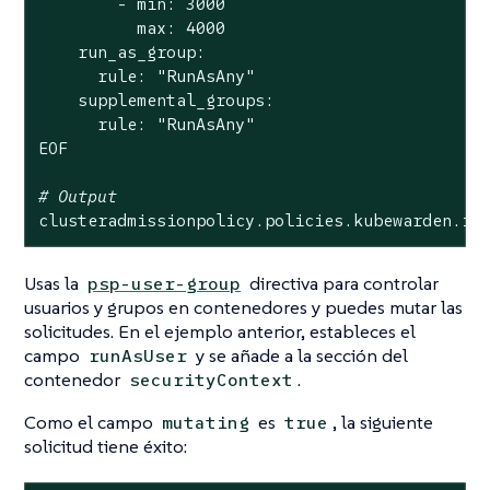
        - min: 3000

          max: 4000

    run_as_group:

      rule: 
"RunAsAny"
    supplemental_groups:

      rule: 
"RunAsAny"
EOF

# Output
clusteradmissionpolicy.policies.kubewarden.io
Usas la
directiva para controlar
psp-user-group
usuarios y grupos en contenedores y puedes mutar las
solicitudes. En el ejemplo anterior, estableces el
campo
y se añade a la sección del
runAsUser
contenedor
.
securityContext
Como el campo
es
, la siguiente
mutating
true
solicitud tiene éxito: