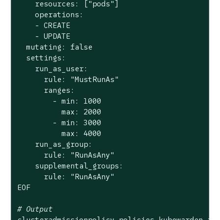
    resources: [
"pods"
]

    operations:

    - CREATE

    - UPDATE

  mutating: 
false
  settings:

    run_as_user:

      rule: 
"MustRunAs"
      ranges:

        - min: 1000

          max: 2000

        - min: 3000

          max: 4000

    run_as_group:

      rule: 
"RunAsAny"
    supplemental_groups:

      rule: 
"RunAsAny"
EOF

# Output
clusteradmissionpolicy.policies.kubewarden.io