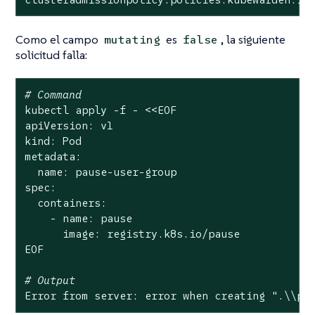
Como el campo
es
, la siguiente
mutating
false
solicitud falla:
# Command
kubectl apply -f - <<EOF

apiVersion: v1

kind: Pod

metadata:

  name: pause-user-group

spec:

  containers:

    - name: pause

      image: registry.k8s.io/pause

EOF

# Output
Error from server: error when creating 
".\\pa