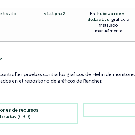
En
orts.io
v1alpha2
kubewarden-
gráfico o
defaults
instalado
manualmente
r
ontroller pruebas contra los gráficos de Helm de monitoreo
dos en el repositorio de gráficos de Rancher.
iones de recursos
lizadas (CRD)