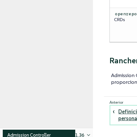
openrep
CRDs
Ranche
Admission C
proporciona
Definic
persona
Admission Controller
1.36