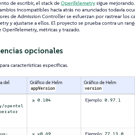
to de escribir, el stack de
OpenTelemetry
sigue mejorando.
cambios incompatibles hacia atrás no anunciados todavía ocu
ores de Admission Controller se esfuerzan por rastrear los c
ry y ajustarse a ellos. El proyecto se prueba contra un ran
e OpenTelemetry, métricas y trazado.
encias opcionales
ara características específicas.
a del
Gráfico de Helm
Gráfico de Helm
appVersion
version
Ejemplo:
≥ 0.104
0.97.1
y/opentel
perator
Ejemplo:
eus-
≥ v0.69
77.13.0