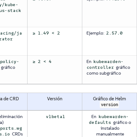
y/kube-
us-stack
Ejemplo:
racing/ja
≥ 1.49 < 2
2.57.0
rator
En
/policy-
≥ 2 < 4
kubewarden-
gráfico
gráfico
controller
como subgráfico
a de CRD
Versión
Gráfico de Helm
version
eliminación
En
v1beta1
kubewarden-
a)
gráfico o
defaults
instalado
eports.wg
CRDs
manualmente
s.io