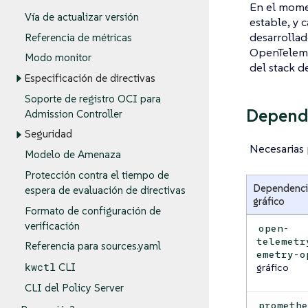
En el momen
Vía de actualizar versión
estable, y 
desarrollad
Referencia de métricas
OpenTelemet
Modo monitor
del stack d
Especificación de directivas
Soporte de registro OCI para
Depend
Admission Controller
Seguridad
Necesarias p
Modelo de Amenaza
Protección contra el tiempo de
Dependenci
espera de evaluación de directivas
gráfico
Formato de configuración de
verificación
open-
telemetr
Referencia para sources.yaml
emetry-o
kwctl
gráfico
CLI
CLI del Policy Server
prometh