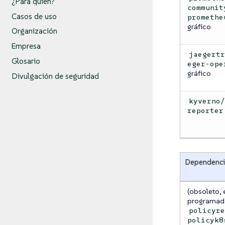
¿Para quién?
communit
Casos de uso
promethe
gráfico
Organización
Empresa
jaegert
Glosario
eger-ope
gráfico
Divulgación de seguridad
kyverno
reporter
Dependenci
(obsoleto, 
programad
policyr
policyk8