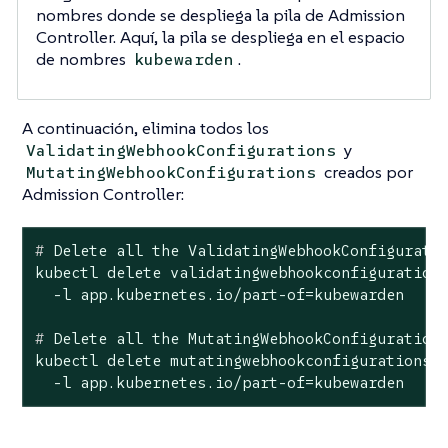
nombres donde se despliega la pila de Admission
Controller. Aquí, la pila se despliega en el espacio
de nombres
.
kubewarden
A continuación, elimina todos los
y
ValidatingWebhookConfigurations
creados por
MutatingWebhookConfigurations
Admission Controller:
#
 Delete all the ValidatingWebhookConfigurati
kubectl delete validatingwebhookconfigurations
#
 Delete all the MutatingWebhookConfiguration
kubectl delete mutatingwebhookconfigurations \
  -l app.kubernetes.io/part-of=kubewarden