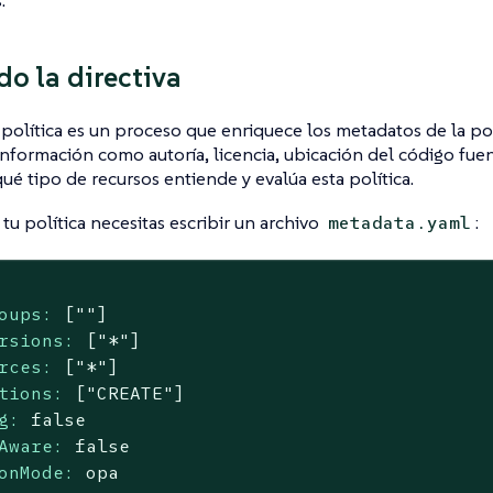
.
o la directiva
política es un proceso que enriquece los metadatos de la po
Información como autoría, licencia, ubicación del código fuen
ué tipo de recursos entiende y evalúa esta política.
 tu política necesitas escribir un archivo
:
metadata.yaml
oups:
[""]
rsions:
["*"]
rces:
["*"]
tions:
["CREATE"]
g:
false
Aware:
false
onMode:
opa