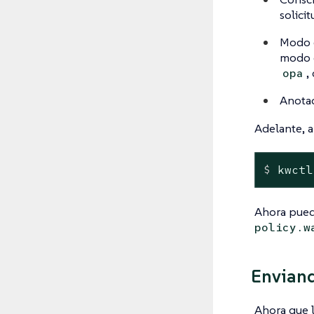
solicit
Modo d
modo d
,
opa
Anotac
Adelante, a
$
 kwctl
Ahora puede
policy.w
Enviand
Ahora que l