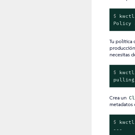
$
 kwctl
Policy 
Tu política
producción
necesitas d
$
 kwctl
pulling
Crea un
Cl
metadatos q
$
 kwctl
---
