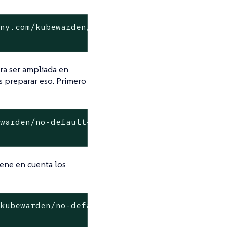
any.com/kubewarden/no-default-namespace:v0.0.
ara ser ampliada en
s preparar eso. Primero
ewarden/no-default-namespace:v0.0.1
tiene en cuenta los
/kubewarden/no-default-namespace:v0.0.1 --
typ