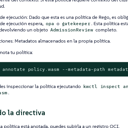
ud.
e ejecución: Dado que esta es una política de Rego, es oblig
e ejecución espera,
o
. Esta política est
opa
gatekeeper
 devolviendo un objeto
completo.
AdmissionReview
iones: Metadatos almacenados en la propia política.
nota tu política:
 annotate policy.wasm --metadata-path metada
s inspeccionar la política ejecutando
kwctl inspect a
.
asm
o la directiva
a política está anotada, puedes subirla a un registro OCI.