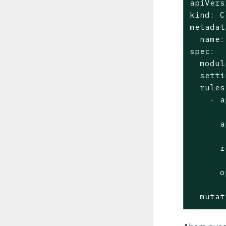
apiVers
kind: C
metadat
  name:
spec:

  modul
  setti
  rules:
    - a
       
      a
       
      r
       
      o
       
  mutat