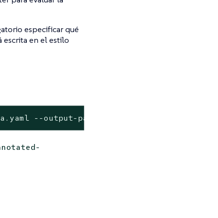
atorio especificar qué
á escrita en el estilo
ta.yaml --output-path annotated-policy.wasm
nnotated-