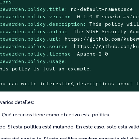
ions:
bewarden.policy.title:
no
-default-namespace
bewarden.policy.version:
0.1
.0
# should matc
bewarden.policy.description:
This
policy
wil
bewarden.policy.author:
The
SUSE
Security
Ad
bewarden.policy.url:
https://github.com/kube
bewarden.policy.source:
https://github.com/k
bewarden.policy.license:
Apache-2.0
bewarden.policy.usage:
|

ou
can
write
interesting
descriptions
about
varios detalles:
: Qué recursos tiene como objetivo esta política.
o: Si esta política está mutando. En este caso, solo está vali
ente del contexto: Si esta política requiere contexto del clús