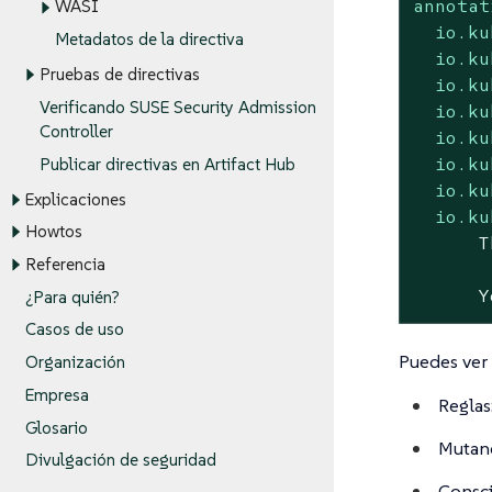
annotat
WASI
io.ku
Metadatos de la directiva
io.ku
Pruebas de directivas
io.ku
Verificando SUSE Security Admission
io.ku
Controller
io.ku
io.ku
Publicar directivas en Artifact Hub
io.ku
Explicaciones
io.ku
Howtos
Referencia
Y
¿Para quién?
Casos de uso
Puedes ver 
Organización
Empresa
Reglas
Glosario
Mutand
Divulgación de seguridad
Consci