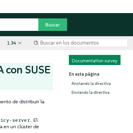
1.34
Documentation survey
PA con SUSE
En esta página
Anotando la directiva
Enviando la directiva
ento de distribuir la
. El
licy-server
ta en un clúster de