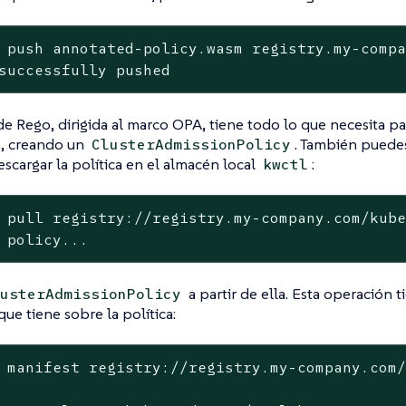
 push annotated-policy.wasm registry.my-comp
successfully pushed
 de Rego, dirigida al marco OPA, tiene todo lo que necesita p
, creando un
. También puede
ClusterAdmissionPolicy
escargar la política en el almacén local
:
kwctl
 pull registry://registry.my-company.com/kub
 policy...
a partir de ella. Esta operación 
usterAdmissionPolicy
ue tiene sobre la política:
 manifest registry://registry.my-company.com