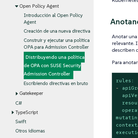
Kubernetes
Open Policy Agent
Introducción al Open Policy
Anotand
Agent
Creación de una nueva directiva
Anotar una 
Construir y ejecutar una política
relevante. 
OPA para Admission Controller
describen q
Distribuyendo una política
Para anotar
de OPA con SUSE Security
Admission Controller
rules:
Escribiendo directivas en bruto
-
apiGr
Gatekeeper
apiVe
resou
C#
opera
TypeScript
mutatin
Swift
context
Otros idiomas
executi