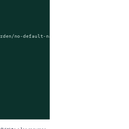
rden/no-default-namespace:v0.0.1"
