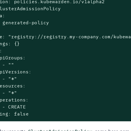
ion: policies.kubewarden.io/v1alpha2

lusterAdmissionPolicy

a:

 generated-policy

e: "registry://registry.my-company.com/kubewa
ngs: {}



piGroups:

 - ""

piVersions:

 - "*"

esources:

 - "*"

perations:

 - CREATE

ing: false