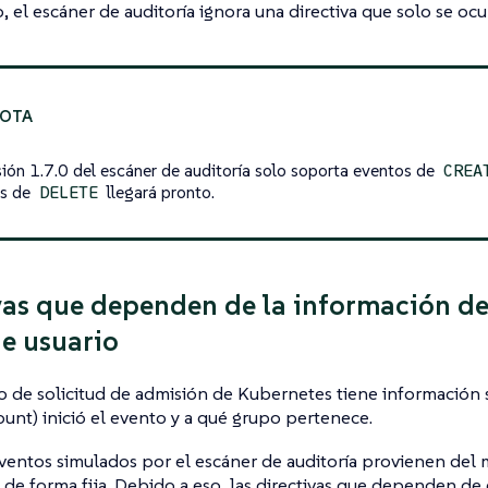
o, el escáner de auditoría ignora una directiva que solo se o
sión 1.7.0 del escáner de auditoría solo soporta eventos de
CREA
os de
llegará pronto.
DELETE
vas que dependen de la información del
e usuario
 de solicitud de admisión de Kubernetes tiene información 
unt) inició el evento y a qué grupo pertenece.
ventos simulados por el escáner de auditoría provienen del 
 de forma fija. Debido a eso, las directivas que dependen de 