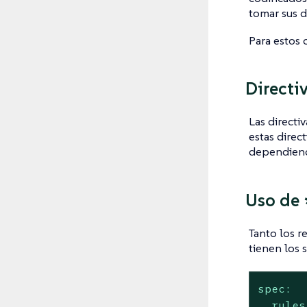
tomar sus d
Para estos 
Directi
Las directi
estas direc
dependiend
Uso de
Tanto los r
tienen los 
spec:
rules