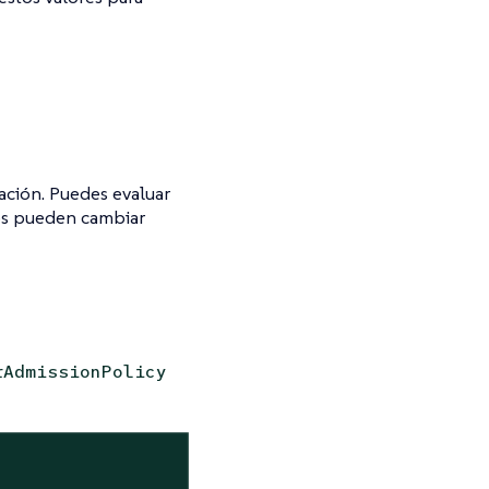
uación. Puedes evaluar
dos pueden cambiar
rAdmissionPolicy