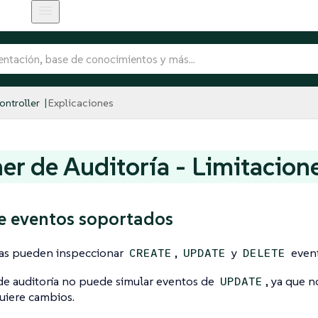
ntroller
Explicaciones
er de Auditoría - Limitacion
e eventos soportados
vas pueden inspeccionar
,
y
event
CREATE
UPDATE
DELETE
de auditoría no puede simular eventos de
, ya que 
UPDATE
uiere cambios.