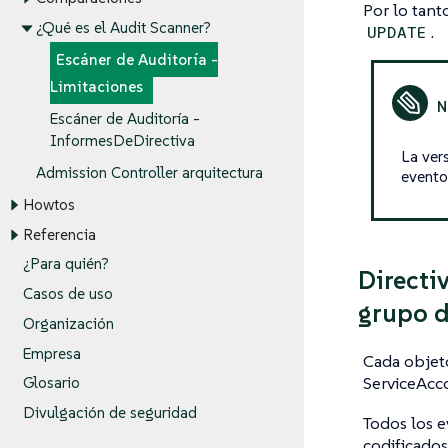
Por lo tant
¿Qué es el Audit Scanner?
.
UPDATE
Escáner de Auditoría -
Limitaciones
Escáner de Auditoría -
InformesDeDirectiva
La ver
Admission Controller arquitectura
event
Howtos
Referencia
¿Para quién?
Directi
Casos de uso
grupo d
Organización
Empresa
Cada objeto
ServiceAcco
Glosario
Divulgación de seguridad
Todos los e
codificados