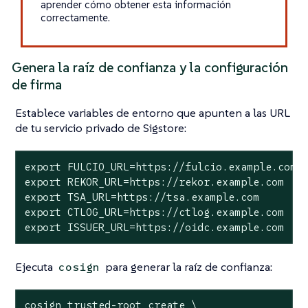
aprender cómo obtener esta información
correctamente.
Genera la raíz de confianza y la configuración
de firma
Establece variables de entorno que apunten a las URL
de tu servicio privado de Sigstore:
export FULCIO_URL=https://fulcio.example.com

export REKOR_URL=https://rekor.example.com

export TSA_URL=https://tsa.example.com

export CTLOG_URL=https://ctlog.example.com

export ISSUER_URL=https://oidc.example.com
Ejecuta
para generar la raíz de confianza:
cosign
cosign trusted-root create \
