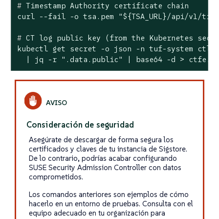
#
 Timestamp Authority certificate chain
#
 CT 
log
 public key (from the Kubernetes secr
kubectl get secret -o json -n tuf-system ctlog
  | jq -r ".data.public" | base64 -d > ctfe.p
Consideración de seguridad
Asegúrate de descargar de forma segura los
certificados y claves de tu instancia de Sigstore.
De lo contrario, podrías acabar configurando
SUSE Security Admission Controller con datos
comprometidos.
Los comandos anteriores son ejemplos de cómo
hacerlo en un entorno de pruebas. Consulta con el
equipo adecuado en tu organización para