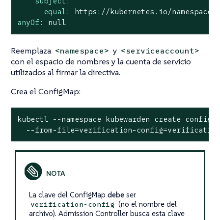
subject:
equal:
https://kubernetes.io/namespaces
anyOf:
null
Reemplaza
y
<namespace>
<serviceaccount>
con el espacio de nombres y la cuenta de servicio
utilizados al firmar la directiva.
Crea el ConfigMap:
kubectl --namespace kubewarden create configma
  --from-file=verification-config=verificatio
La clave del ConfigMap
debe
ser
(no el nombre del
verification-config
archivo). Admission Controller busca esta clave