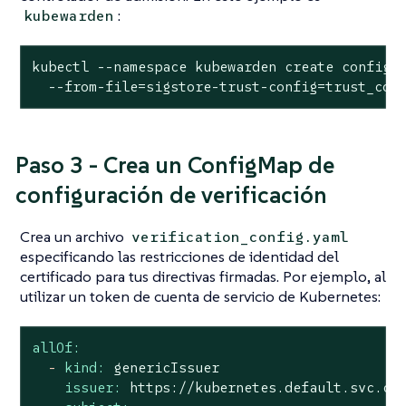
:
kubewarden
kubectl --namespace kubewarden create configma
  --from-file=sigstore-trust-config=trust_con
Paso 3 - Crea un ConfigMap de
configuración de verificación
Crea un archivo
verification_config.yaml
especificando las restricciones de identidad del
certificado para tus directivas firmadas. Por ejemplo, al
utilizar un token de cuenta de servicio de Kubernetes:
allOf:
-
kind:
genericIssuer
issuer:
https://kubernetes.default.svc.cl