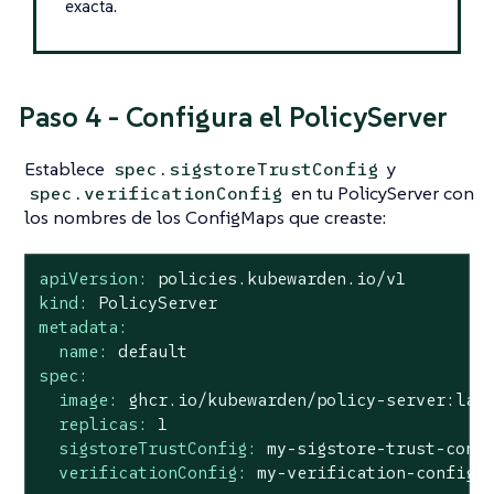
exacta.
Paso 4 - Configura el PolicyServer
Establece
y
spec.sigstoreTrustConfig
en tu PolicyServer con
spec.verificationConfig
los nombres de los ConfigMaps que creaste:
apiVersion:
policies.kubewarden.io/v1
kind:
PolicyServer
metadata:
name:
default
spec:
image:
ghcr.io/kubewarden/policy-server:lat
replicas:
1
sigstoreTrustConfig:
my-sigstore-trust-conf
verificationConfig:
my-verification-config