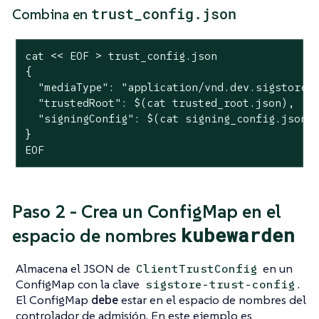
trust_config.json
Combina en
cat << EOF > trust_config.json

{

  "mediaType": "application/vnd.dev.sigstore.c
  "trustedRoot": $(cat trusted_root.json),

  "signingConfig": $(cat signing_config.json)

}

EOF
Paso 2 - Crea un ConfigMap en el
kubewarden
espacio de nombres
Almacena el JSON de
en un
ClientTrustConfig
ConfigMap con la clave
.
sigstore-trust-config
El ConfigMap
debe
estar en el espacio de nombres del
controlador de admisión. En este ejemplo es