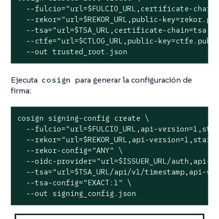
  --fulcio="url=$FULCIO_URL,certificate-chain=
  --rekor="url=$REKOR_URL,public-key=rekor.pub
  --tsa="url=$TSA_URL,certificate-chain=tsa.pe
  --ctfe="url=$CTLOG_URL,public-key=ctfe.pub,s
  --out trusted_root.json
Ejecuta
para generar la configuración de
cosign
firma:
cosign signing-config create \

  --fulcio="url=$FULCIO_URL,api-version=1,star
  --rekor="url=$REKOR_URL,api-version=1,start-
  --rekor-config="ANY" \

  --oidc-provider="url=$ISSUER_URL/auth,api-ve
  --tsa="url=$TSA_URL/api/v1/timestamp,api-ver
  --tsa-config="EXACT:1" \

  --out signing_config.json