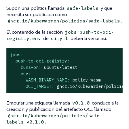
Supón una política llamada
y que
safe-labels
necesita ser publicada como
.
ghcr.io/kubewarden/policies/safe-labels
El contenido de la sección
jobs.push-to-oci-
de
debería verse así:
registry.env
ci.yml
jobs:
push-to-oci-registry:
runs-on:
ubuntu-latest
env:
WASM_BINARY_NAME:
policy.wasm
OCI_TARGET:
ghcr.io/kubewarden/policies
Empujar una etiqueta llamada
conduce a la
v0.1.0
creación y publicación del artefacto OCI llamado
ghcr.io/kubewarden/policies/safe-
.
labels:v0.1.0