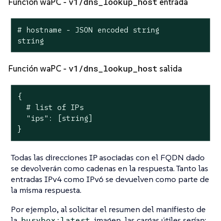
v1/dns_lookup_host
Función waPC -
entrada
# hostname - JSON encoded string

string
v1/dns_lookup_host
Función waPC -
salida
{

  # list of IPs

  "ips": [string]

}
Todas las direcciones IP asociadas con el FQDN dado
se devolverán como cadenas en la respuesta. Tanto las
entradas IPv4 como IPv6 se devuelven como parte de
la misma respuesta.
Por ejemplo, al solicitar el resumen del manifiesto de
la
imagen, las cargas útiles serían:
busybox:latest