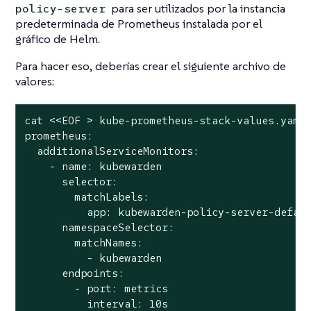
para ser utilizados por la instancia
policy-server
predeterminada de Prometheus instalada por el
gráfico de Helm.
Para hacer eso, deberías crear el siguiente archivo de
valores:
cat <<EOF > kube-prometheus-stack-values.yaml

prometheus:

  additionalServiceMonitors:

    - name: kubewarden

      selector:

        matchLabels:

          app: kubewarden-policy-server-defaul
      namespaceSelector:

        matchNames:

          - kubewarden

      endpoints:

        - port: metrics

          interval: 10s
