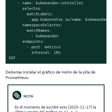
    - name: kubewarden-controller

      selector:

        matchLabels:

          app.kubernetes.io/name: kubewarden-c
      namespaceSelector:

        matchNames:

          - kubewarden

      endpoints:

        - port: metrics

          interval: 10s

EOF
Deberías instalar el gráfico de Helm de la pila de
Prometheus:
En el momento de escribir esto (2023-11-17) la
última versión del gráfico es