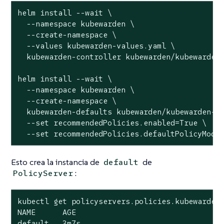
helm install --wait \

  --namespace kubewarden \

  --create-namespace \

  --values kubewarden-values.yaml \

  kubewarden-controller kubewarden/kubewarden-
helm install --wait \

  --namespace kubewarden \

  --create-namespace \

  kubewarden-defaults kubewarden/kubewarden-de
  --set recommendedPolicies.enabled=True \

  --set recommendedPolicies.defaultPolicyMode
Esto crea la instancia de
de
default
:
PolicyServer
kubectl get policyservers.policies.kubewarden.
NAME      AGE

default   3m7s