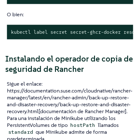
O bien:
kubectl label secret secret-ghcr-docker resou
Instalando el operador de copia de
seguridad de Rancher
Sigue el enlace:
https://documentation.suse.com/cloudnative/rancher-
manager/latest/en/rancher-admin/back-up-restore-
and-disaster-recovery/back-up-restore-and-disaster-
recovery.html[documentación de Rancher Manager].
Para una instalación de Minikube utilizando los
PersistentVolumes de tipo
llamados
hostPath
que Minikube admite de forma
standard
predeterminada.