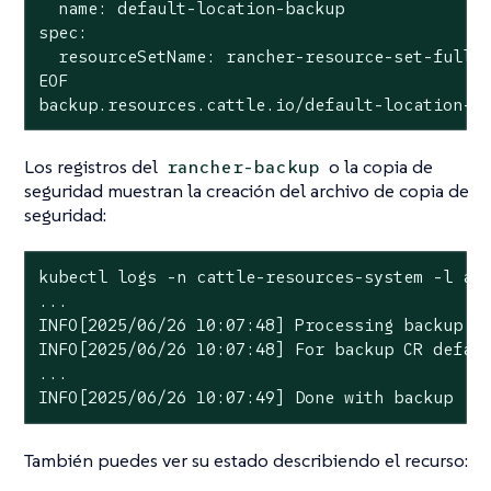
  name: default-location-backup

spec:

  resourceSetName: rancher-resource-set-full

EOF

backup.resources.cattle.io/default-location-b
Los registros del
o la copia de
rancher-backup
seguridad muestran la creación del archivo de copia de
seguridad:
kubectl logs -n cattle-resources-system -l app
...

INFO[2025/06/26 10:07:48] Processing backup de
INFO[2025/06/26 10:07:48] For backup CR defaul
...

INFO[2025/06/26 10:07:49] Done with backup
También puedes ver su estado describiendo el recurso: