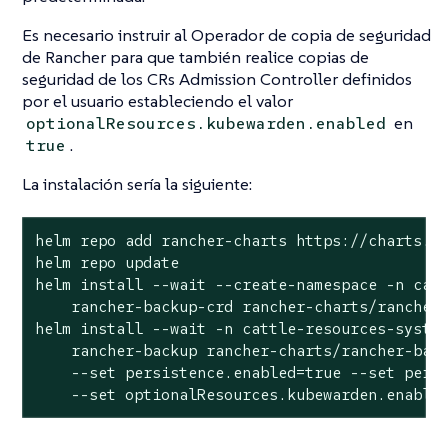
Es necesario instruir al Operador de copia de seguridad
de Rancher para que también realice copias de
seguridad de los CRs Admission Controller definidos
por el usuario estableciendo el valor
en
optionalResources.kubewarden.enabled
.
true
La instalación sería la siguiente:
helm repo add rancher-charts https://charts.ra
helm repo update

helm install --wait --create-namespace -n catt
    rancher-backup-crd rancher-charts/rancher-
helm install --wait -n cattle-resources-system
    rancher-backup rancher-charts/rancher-back
    --set persistence.enabled=true --set persi
    --set optionalResources.kubewarden.enable