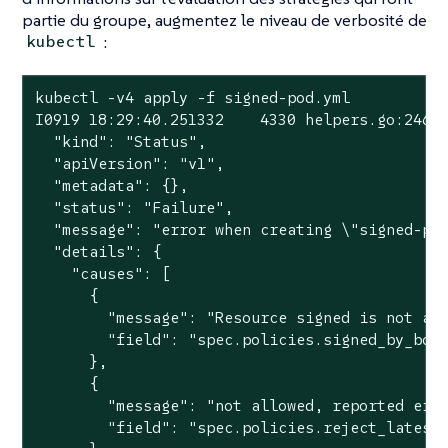
partie du groupe, augmentez le niveau de verbosité de
:
kubectl
kubectl -v4 apply -f signed-pod.yml

I0919 18:29:40.251332    4330 helpers.go:246] 
  "kind": "Status",

  "apiVersion": "v1",

  "metadata": {},

  "status": "Failure",

  "message": "error when creating \"signed-pod
  "details": {

    "causes": [

      {

        "message": "Resource signed is not acc
        "field": "spec.policies.signed_by_bob"
      },

      {

        "message": "not allowed, reported erro
        "field": "spec.policies.reject_latest"