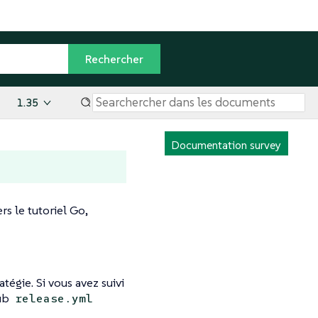
1.35
Documentation survey
s le tutoriel Go,
atégie. Si vous avez suivi
Hub
release.yml