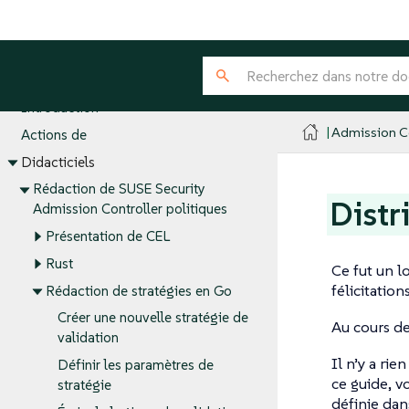
Admission Controller
Introduction
Admission Co
Actions de
Didacticiels
Rédaction de SUSE Security
Distr
Admission Controller politiques
Présentation de CEL
Rust
Ce fut un l
félicitation
Rédaction de stratégies en Go
Créer une nouvelle stratégie de
Au cours de
validation
Il n’y a rie
Définir les paramètres de
ce guide, v
stratégie
définie dan