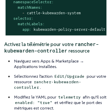
namespaceSelector:
matchNames:
-
cattle-kubewarden-system
selector:
matchLabels:
app:
kubewarden-policy-server-default
rancher-
Activez la télémétrie pour votre
kubewarden-controller
ressource
Naviguez vers Apps & Marketplace →
Applications installées.
Sélectionnez l’action
pour votre
Edit/Upgrade
ressource
rancher-kubewarden-
.
controller
Modifiez le YAML pour
afin qu’il soit
telemetry
et vérifiez que le port des
enabled: "true"
métriques est correct.