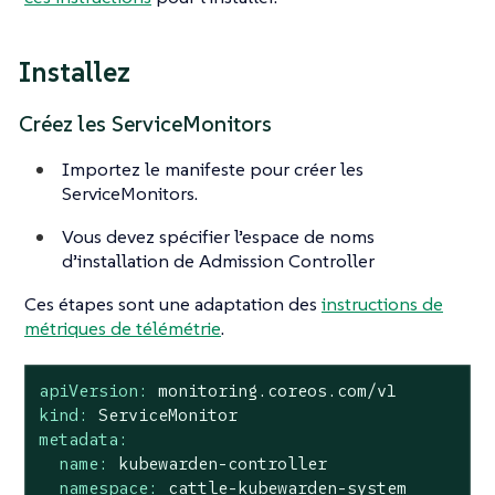
Installez
Créez les ServiceMonitors
Importez le manifeste pour créer les
ServiceMonitors.
Vous devez spécifier l’espace de noms
d’installation de Admission Controller
Ces étapes sont une adaptation des
instructions de
métriques de télémétrie
.
apiVersion:
monitoring.coreos.com/v1
kind:
ServiceMonitor
metadata:
name:
kubewarden-controller
namespace:
cattle-kubewarden-system