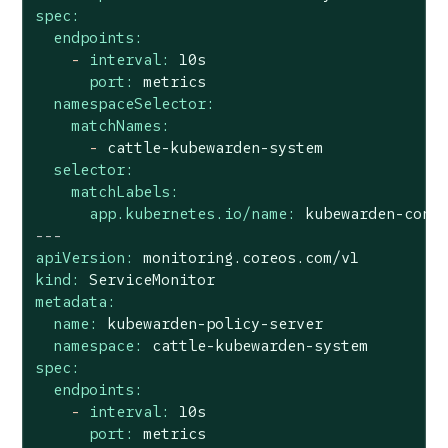
spec:
endpoints:
-
interval:
10s
port:
metrics
namespaceSelector:
matchNames:
-
cattle-kubewarden-system
selector:
matchLabels:
app.kubernetes.io/name:
kubewarden-cont
---
apiVersion:
monitoring.coreos.com/v1
kind:
ServiceMonitor
metadata:
name:
kubewarden-policy-server
namespace:
cattle-kubewarden-system
spec:
endpoints:
-
interval:
10s
port:
metrics