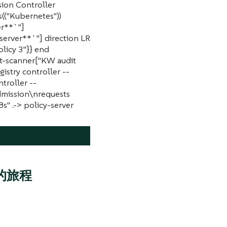
sion Controller
s(("Kubernetes"))
er**`"]
server**`"] direction LR
olicy 3"}} end
-scanner["KW audit
istry controller --
troller --
admission\nrequests
s" .-> policy-server
策略的旅程