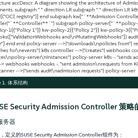
cture accDescr: A diagram showing the architecture of Admis
nts. subgraph " " direction LR subgraph " " direction LR k8
y[("OCI registry")] end subgraph kw["`**Admission Controll
ler("`**Controller**`") subgraph policy-server["`**policy-
cy-1{{"Policy 1"}} kw-policy-2{{"Policy 2"}} kw-policy-3{{"P
ks(["ValidationWebhooks and\nMutatingWebhooks"]) audit
"] end end policy-server -->|"downloads\npolicies from"| reg
hes for\nevents"| k8s controller -->|"creates"| webhooks con
tes\npolicy-server\ninstances"| policy-server k8s -. "sends 
.-> webhooks webhooks -. "sent admission\nrequests from K8
canner -->|"sends audit\nadmission requests"| policy-server
re 1. 体系结构
E Security Admission Controller 
服务器
的SUSE Security Admission Controller组件为：