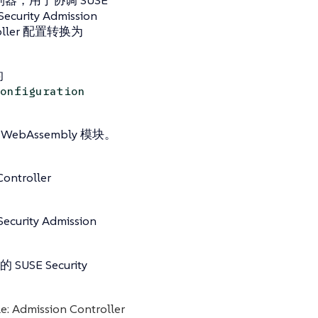
urity Admission
roller 配置转换为
的
onfiguration
bAssembly 模块。
ntroller
ty Admission
 Security
tle: Admission Controller