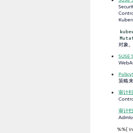
Secur
Contr
Kube
kube
Muta
对象
SUSE S
WebA
Policy
策略
审计
Cont
审计
Admis
%%{ ini