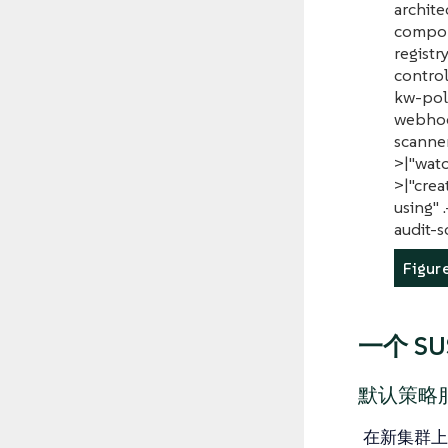
archite
compone
registr
control
kw-poli
webhoo
scanner
>|"watc
>|"crea
using" 
audit-s
Figu
一个 SUS
默认策略
在新集群上，定义