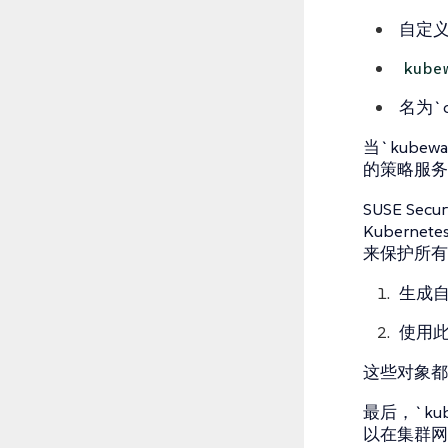
自定义
kube
名为`
当`kubew
的策略服务
SUSE Sec
Kubernete
来保护所有W
生成
使用此C
这些对象都作
最后，`kube
以在集群网