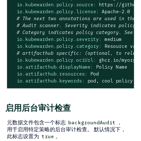
io.kubewarden.policy.source:
https://github
io.kubewarden.policy.license:
Apache-2.0
# The next two annotations are used in the 
# Audit scanner. Severity indicates policy 
# Category indicates policy category. See m
io.kubewarden.policy.severity:
medium
io.kubewarden.policy.category:
Resource
val
# artifacthub specific: (optional, to relea
io.kubewarden.policy.ociUrl:
ghcr.io/myorg/
io.artifacthub.displayName:
Policy
Name
io.artifacthub.resources:
Pod
io.artifacthub.keywords:
pod,
cool
policy,
启用后台审计检查
元数据文件包含一个标志
，
backgroundAudit
用于启用特定策略的后台审计检查。 默认情况下，
此标志设置为
。
true