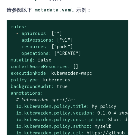
请参阅以下
示例：
metadata.yaml
rules:
-
apiGroups:
[""]
apiVersions:
["v1"]
resources:
["pods"]
operations:
["CREATE"]
mutating:
false
contextAwareResources:
[]
executionMode:
kubewarden-wapc
policyType:
kubernetes
backgroundAudit:
true
annotations:
# kubewarden specific:
io.kubewarden.policy.title:
My
policy
io.kubewarden.policy.version:
0.1
.0
# shoul
io.kubewarden.policy.description:
Short
des
io.kubewarden.policy.author:
myself
io.kubewarden.policy.url:
https://github.co