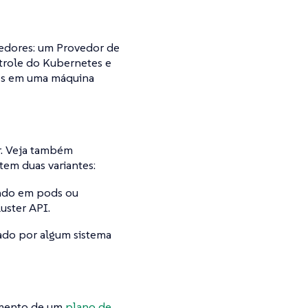
edores: um Provedor de
trole do Kubernetes e
tes em uma máquina
r. Veja também
tem duas variantes:
indo em pods ou
uster API.
ado por algum sistema
amento de um
plano de