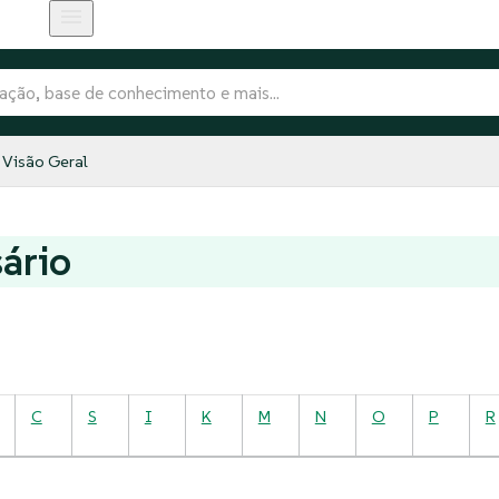
Visão Geral
ário
C
S
I
K
M
N
O
P
R