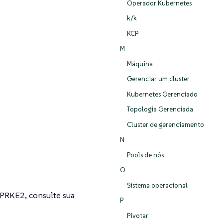
Operador Kubernetes
k/k
KCP
M
Máquina
Gerenciar um cluster
Kubernetes Gerenciado
Topologia Gerenciada
Cluster de gerenciamento
N
Pools de nós
O
Sistema operacional
APRKE2, consulte sua
P
Pivotar