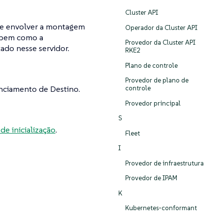
Cluster API
de envolver a montagem
Operador da Cluster API
, bem como a
Provedor da Cluster API
do nesse servidor.
RKE2
Plano de controle
Provedor de plano de
enciamento de Destino.
controle
Provedor principal
S
de inicialização
.
Fleet
I
Provedor de infraestrutura
Provedor de IPAM
K
Kubernetes-conformant