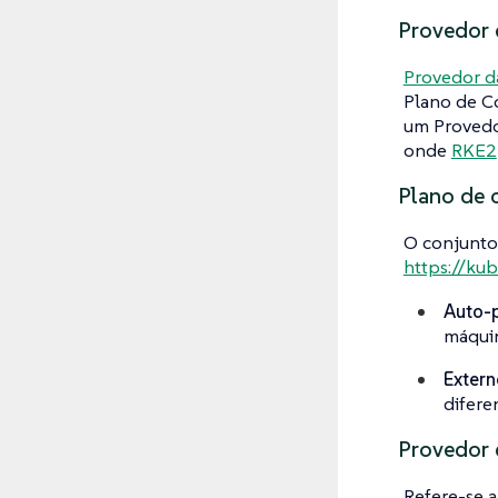
Provedor 
Provedor d
Plano de Co
um Provedor
onde
RKE2
Plano de 
O conjunto
https://ku
Auto-
máquin
Extern
difere
Provedor 
Refere-se 