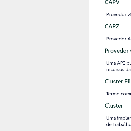
CAPV
Provedor v
CAPZ
Provedor A
Provedor
Uma API pú
recursos d
Cluster Fi
Termo comu
Cluster
Uma implan
de Trabalho