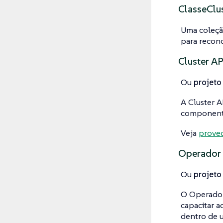
ClasseClu
Uma coleçã
para reconc
Cluster AP
Ou
projeto
A Cluster A
componente
Veja
proved
Operador 
Ou
projeto
O Operador 
capacitar a
dentro de 