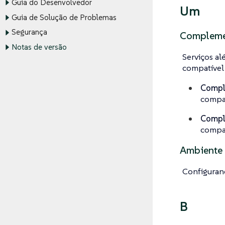
Guia do Desenvolvedor
Um
Guia de Solução de Problemas
Segurança
Compleme
Notas de versão
Serviços a
compatível
Compl
compat
Compl
compat
Ambiente 
Configurand
B