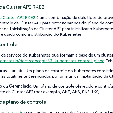
da Cluster API RKE2
a Cluster API RKE2
é uma combinação de dois tipos de prov
ntrole da Cluster API para provisionar nós do plano de con
 de Inicialização da Cluster API para inicializar o Kuberne
é usado como a distribuição do Kubernetes.
controle
 de serviços do Kubernetes que formam a base de um cluste
bernetes.io/docs/concepts/#_kubernetes-control-plane
Exis
provisionado
: Um plano de controle do Kubernetes consist
as totalmente gerenciados por uma única implantação da Cl
o
ou
Gerenciado
: Um plano de controle oferecido e control
nte da Cluster API (por exemplo, GKE, AKS, EKS, IKS).
de plano de controle
a um
provedor
que implementa uma solução para o gerenci