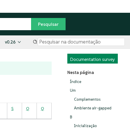
v0.26
Documentation survey
Nesta página
Índice
Um
Complementos
S
Q
Q
Ambiente air-gapped
B
Inicialização