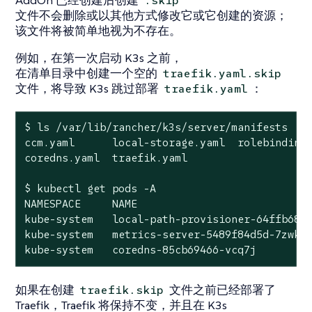
.skip
文件不会删除或以其他方式修改它或它创建的资源；
该文件将被简单地视为不存在。
例如，在第一次启动 K3s 之前，
在清单目录中创建一个空的
traefik.yaml.skip
文件，将导致 K3s 跳过部署
：
traefik.yaml
$ ls /var/lib/rancher/k3s/server/manifests

ccm.yaml      
local
-storage.yaml  rolebindings
coredns.yaml  traefik.yaml

$ kubectl get pods -A

NAMESPACE     NAME                            
kube-system   
local
-path-provisioner-64ffb68fd
kube-system   metrics-server-5489f84d5d-7zwkt 
kube-system   coredns-85cb69466-vcq7j        
如果在创建
文件之前已经部署了
traefik.skip
Traefik，Traefik 将保持不变，并且在 K3s