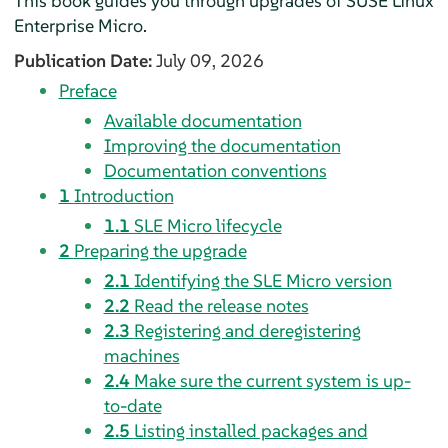
This book guides you through upgrades of
SUSE Linux
Enterprise Micro
.
Publication Date:
July 09, 2026
Preface
Available documentation
Improving the documentation
Documentation conventions
1
Introduction
1.1
SLE Micro lifecycle
2
Preparing the upgrade
2.1
Identifying the SLE Micro version
2.2
Read the release notes
2.3
Registering and deregistering
machines
2.4
Make sure the current system is up-
to-date
2.5
Listing installed packages and