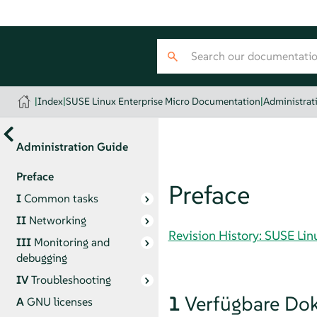
|
Index
|
SUSE Linux Enterprise Micro Documentation
|
Administrat
Administration Guide
Preface
Preface
I
Common tasks
II
Networking
Revision History: SUSE Li
III
Monitoring and
debugging
IV
Troubleshooting
1
Verfügbare Do
A
GNU licenses