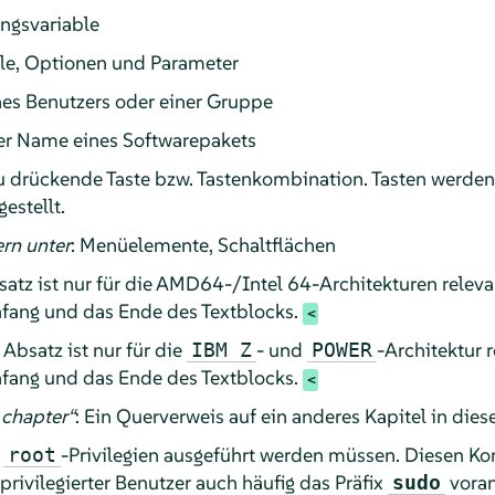
ngsvariable
hle, Optionen und Parameter
nes Benutzers oder einer Gruppe
er Name eines Softwarepakets
zu drückende Taste bzw. Tastenkombination. Tasten werden w
estellt.
rn unter
: Menüelemente, Schaltflächen
atz ist nur für die AMD64-/Intel 64-Architekturen relevan
fang und das Ende des Textblocks.
Absatz ist nur für die
- und
-Architektur r
IBM Z
POWER
fang und das Ende des Textblocks.
chapter
“
: Ein Querverweis auf ein anderes Kapitel in di
t
-Privilegien ausgeführt werden müssen. Diesen 
root
privilegierter Benutzer auch häufig das Präfix
voran
sudo