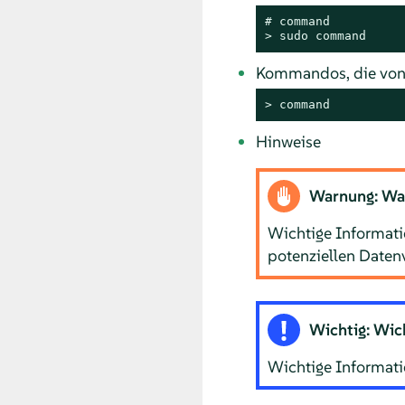
# 
command
> 
sudo
command
Kommandos, die von 
> 
command
Hinweise
Warnung: Wa
Wichtige Informatio
potenziellen Daten
Wichtig: Wic
Wichtige Informatio