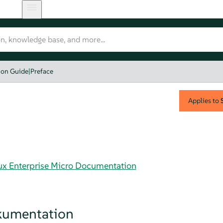
ion Guide
|
Preface
Applies to
nux Enterprise Micro Documentation
kumentation