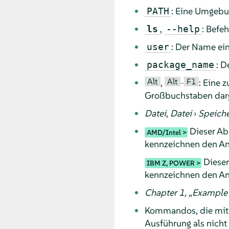
: Eine Umgebu
PATH
,
: Befe
ls
--help
: Der Name ei
user
: D
package_name
Alt
Alt
F1
,
–
: Eine 
Großbuchstaben darg
Datei
,
Datei
›
Speiche
Dieser Abs
AMD/Intel
kennzeichnen den An
Dieser 
IBM Z, POWER
kennzeichnen den An
Chapter 1,
„
Example 
Kommandos, die mi
Ausführung als nicht 