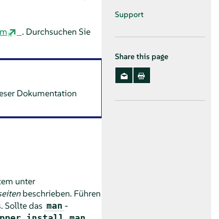
Support
om
. Durchsuchen Sie
Share this page
dieser Dokumentation
tem unter
eiten
beschrieben. Führen
 Sollte das
-
man
pper install man