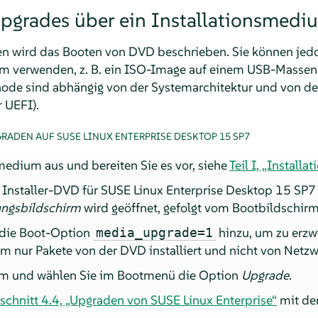
Upgrades über ein Installationsmedi
n wird das Booten von DVD beschrieben. Sie können jed
um verwenden, z. B. ein ISO-Image auf einem USB-Massen
de sind abhängig von der Systemarchitektur und von de
 UEFI).
GRADEN AUF
SUSE LINUX ENTERPRISE DESKTOP
15 SP7
edium aus und bereiten Sie es vor, siehe
Teil I, „Installa
d Installer-DVD für
SUSE Linux Enterprise Desktop
15 SP7
ngsbildschirm
wird geöffnet, gefolgt vom Bootbildschirm
 die Boot-Option
hinzu, um zu erzw
media_upgrade=1
m nur Pakete von der DVD installiert und nicht von Netz
tem und wählen Sie im Bootmenü die Option
Upgrade
.
schnitt 4.4, „Upgraden von SUSE Linux Enterprise“
mit der