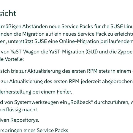
icht
elmäßigen Abständen neue Service Packs für die SUSE Linu
den die Migration auf ein neues Service Pack zu erleichte
ten, unterstützt SUSE eine Online-Migration bei laufende
 von YaST-Wagon die YaST-Migration (GUI) und die Zypper-
e Vorteile:
ich bis zur Aktualisierung des ersten RPM stets in einem d
 zur Aktualisierung des ersten RPM jederzeit abgebrochen
rherstellung bei einem Fehler.
and von Systemwerkzeugen ein
„
Rollback
“
durchzuführen, w
erflüssig macht.
iven Repositorys.
springen eines Service Packs