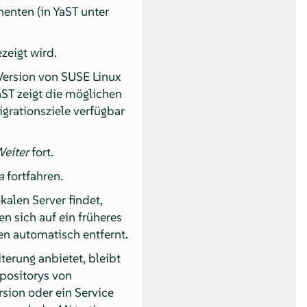
nten (in YaST unter
zeigt wird.
Version von
SUSE Linux
YaST zeigt die möglichen
grationsziele verfügbar
eiter
fort.
a
fortfahren.
kalen Server findet,
en sich auf ein früheres
n automatisch entfernt.
terung anbietet, bleibt
epositorys von
rsion oder ein Service