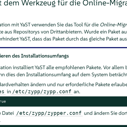
 dem Werkzeug für die Online-Migr
ation mit YaST verwenden Sie das Tool für die
Online-Migr
e aus Repositorys von Drittanbietern. Wurde ein Paket au
 verhindert YaST, dass das Paket durch das gleiche Paket au
eren des Installationsumfangs
ation installiert YaST alle empfohlenen Pakete. Vor allem 
nn dies den Installationsumfang auf dem System beträcht
ardverhalten ändern und nur erforderliche Pakete erlaube
in
an.
es
/etc/zypp/zypp.conf
rue
e Datei
und ändern Sie dor
/etc/zypp/zypper.conf
.