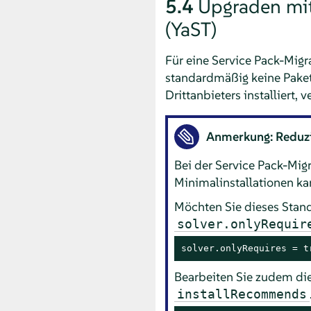
5.4
Upgraden mit
(YaST)
Für eine Service Pack-Migr
standardmäßig keine Paket
Drittanbieters installiert,
Anmerkung: Reduzi
Bei der Service Pack-Migr
Minimalinstallationen ka
Möchten Sie dieses Stand
solver.onlyRequir
solver.onlyRequires = t
Bearbeiten Sie zudem di
installRecommends