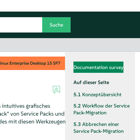
inux Enterprise Desktop
15 SP7
Documentation survey
Auf dieser Seite
5.1
Konzeptübersicht
intuitives grafisches
5.2
Workflow der Service
Pack-Migration
ack
“
von Service Packs und
rades mit diesen Werkzeugen
5.3
Abbrechen einer
Service Pack-Migration