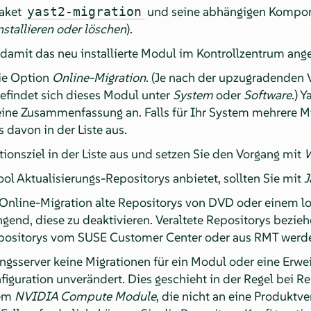
Paket
und seine abhängigen Kompone
yast2-migration
nstallieren oder löschen
).
 damit das neu installierte Modul im Kontrollzentrum ange
die Option
Online-Migration
. (Je nach der upzugradenden 
efindet sich dieses Modul unter
System
oder
Software
.) 
eine Zusammenfassung an. Falls für Ihr System mehrere Mi
s davon in der Liste aus.
ionsziel in der Liste aus und setzen Sie den Vorgang mit
W
ool Aktualisierungs-Repositorys anbietet, sollten Sie mit
J
e Online-Migration alte Repositorys von DVD oder einem lo
ngend, diese zu deaktivieren. Veraltete Repositorys bezieh
Repositorys vom SUSE Customer Center oder aus RMT werde
ngsserver keine Migrationen für ein Modul oder eine Erwei
figuration unverändert. Dies geschieht in der Regel bei R
dem
NVIDIA Compute Module
, die nicht an eine Produktve