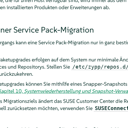
ele, die für Ihren Host verfügbar sind, wird immer aus d
n installierten Produkten oder Erweiterungen ab.
ner Service Pack-Migration
gangs kann eine Service Pack-Migration nur in ganz bes
Paketupgrades erfolgen auf dem System nur minimale Änd
es und Repositorys. Stellen Sie
/etc/zypp/repos.d
urückzukehren.
etupgrades können Sie mithilfe eines Snapper-Snapshots
Kapitel 10,
Systemwiederherstellung und Snapshot-Verwa
 Migrationsziels ändert das SUSE Customer Center die R
ell zurücksetzen möchten, verwenden Sie
SUSEConnec