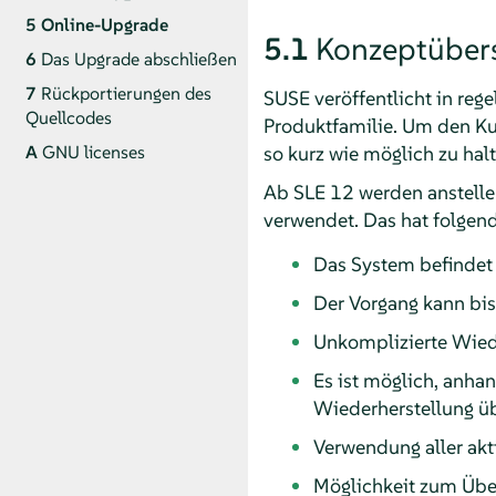
5
Online-Upgrade
5.1
Konzeptübers
6
Das Upgrade abschließen
7
Rückportierungen des
SUSE veröffentlicht in reg
Quellcodes
Produktfamilie. Um den Kun
so kurz wie möglich zu hal
A
GNU licenses
Ab SLE 12 werden anstelle
verwendet. Das hat folgend
Das System befindet s
Der Vorgang kann bis
Unkomplizierte Wiede
Es ist möglich, anh
Wiederherstellung üb
Verwendung aller akt
Möglichkeit zum Über