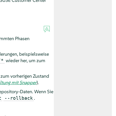
em SUSE Customer Center
timmten Phasen
erungen, beispielsweise
wieder her, um zum
/*
 zum vorherigen Zustand
ltung mit Snapper
).
epository-Daten. Wenn Sie
.
t
--rollback