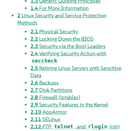
1.3
Generic Guiding Principles
1.4
For More Information
2
Linux Security and Service Protection
Methods
2.1
Physical Security
2.2
Locking Down the BIOS
2.3
Security via the Boot Loaders
2.4
Verifying Security Action with
seccheck
2.5
Retiring Linux Servers with Sensitive
Data
2.6
Backups
2.7
Disk Partitions
2.8
Firewall (iptables)
2.9
Security Features in the Kernel
2.10
AppArmor
2.11
SELinux
2.12
FTP,
, and
(rsh)
telnet
rlogin