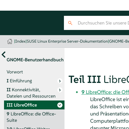
|
Index
|
SUSE Linux Enterprise Server-Dokumentation
|
GNOME-Be
GNOME-Benutzerhandbuch
Vorwort
Teil III
Libre
I
Einführung
II
Konnektivität,
9
LibreOffice: die Of
Dateien und Ressourcen
LibreOffice ist e
III
LibreOffice
das Schreiben von
und Präsentation
9
LibreOffice: die Office-
Suite
Computerplattfor
darunter Microso