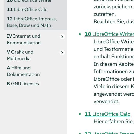
10
LibreOffice Writer
zurückspeichern. 
11
LibreOffice Calc
zutreffen.
12
LibreOffice Impress,
Beachten Sie, das
Base, Draw und Math
10
LibreOffice Write
IV
Internet und
LibreOffice Writ
Kommunikation
und Textformatie
V
Grafik und
enthält Funktion
Multimedia
In diesem Kapite
A
Hilfe und
Informationen zu 
Dokumentation
LibreOffice oder 
B
GNU licenses
Viele in diesem 
angewendet werde
verwendet.
11
LibreOffice Calc
Hier erfahren Sie
12
LibreOffice Impr