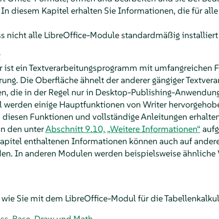
In diesem Kapitel erhalten Sie Informationen, die für all
s nicht alle LibreOffice-Module standardmäßig installiert
r
er ist ein Textverarbeitungsprogramm mit umfangreichen F
rung. Die Oberfläche ähnelt der anderer gängiger Textv
en, die in der Regel nur in Desktop-Publishing-Anwendung
l werden einige Hauptfunktionen von
Writer
hervorgehobe
diesen Funktionen und vollständige Anleitungen erhalten 
in den unter
Abschnitt 9.10, „Weitere Informationen“
aufg
Kapitel enthaltenen Informationen können auch auf ander
n. In anderen Modulen werden beispielsweise ähnliche V
, wie Sie mit dem LibreOffice-Modul für die Tabellenkalkul
ess, Base, Draw und Math