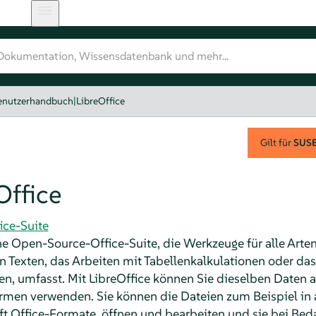
nutzerhandbuch
|
LibreOffice
Gilt für
SUSE 
Office
fice-Suite
ine Open-Source-Office-Suite, die Werkzeuge für alle Arten
 Texten, das Arbeiten mit Tabellenkalkulationen oder das
en, umfasst. Mit LibreOffice können Sie dieselben Daten 
men verwenden. Sie können die Dateien zum Beispiel in
ft Office-Formate, öffnen und bearbeiten und sie bei Beda