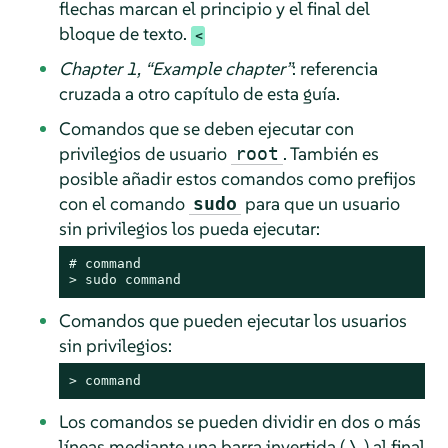
flechas marcan el principio y el final del
bloque de texto.
Chapter 1,
“
Example chapter
”
: referencia
cruzada a otro capítulo de esta guía.
Comandos que se deben ejecutar con
privilegios de usuario
. También es
root
posible añadir estos comandos como prefijos
con el comando
para que un usuario
sudo
sin privilegios los pueda ejecutar:
# 
command
> 
sudo
command
Comandos que pueden ejecutar los usuarios
sin privilegios:
> 
command
Los comandos se pueden dividir en dos o más
líneas mediante una barra invertida (
) al final
\