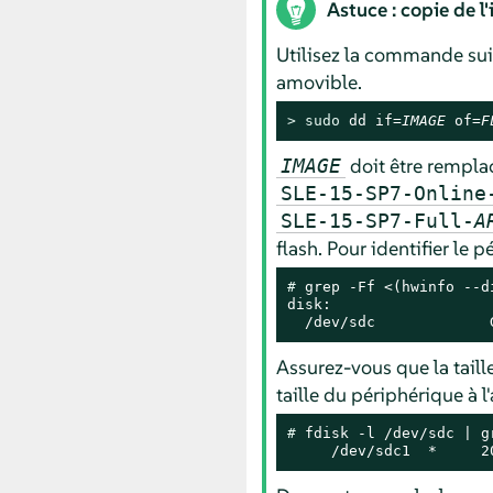
Astuce : copie de l
Utilisez la commande suiv
amovible.
> 
sudo
 dd if=
IMAGE
 of=
F
doit être remplac
IMAGE
SLE-15-SP7-Online
SLE-15-SP7-Full-
A
flash. Pour identifier le
# 
grep -Ff <(hwinfo --d
disk:

  /dev/sdc             
Assurez-vous que la taill
taille du périphérique à 
# 
fdisk -l /dev/sdc | g
     /dev/sdc1  *     2