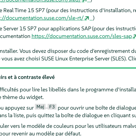
e Real Time
15 SP7
(pour des instructions d'installation, 
s://documentation.suse.com/sle-rt/
)
e Server
15 SP7
pour applications SAP (pour des instructio
documentation
https://documentation.suse.com/sles-sap
installer. Vous devez disposer du code d'enregistrement 
vous avez choisi
SUSE Linux Enterprise Server
(SLES). Cli
irs et à contraste élevé
fficultés pour lire les libellés dans le programme d'instal
le thème du widget.
Maj
F3
u appuyez sur
–
pour ouvrir une boîte de dialogu
s la liste, puis quittez la boîte de dialogue en cliquant s
ler vers le modèle de couleurs pour les utilisateurs mal
pour revenir au modèle par défaut.