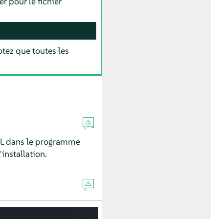
r pour le fichier
otez que toutes les
L
dans le programme
installation.