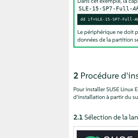
Dans cet exemple, la capa
SLE-15-SP7-Full-
A
dd if=SLE-15-SP7-Full-
A
Le périphérique ne doit 
données de la partition s
2
Procédure d'ins
Pour installer
SUSE Linux E
d'installation à partir du 
2.1
Sélection de la lan