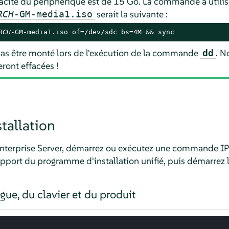
cité du périphérique est de 15 Go. La commande à utilise
serait la suivante :
RCH
-GM-media1.iso
RCH
-GM-media1.iso of=/dev/sdc bs=4M && sync
pas être monté lors de l'exécution de la commande
. N
dd
eront effacées !
tallation
nterprise Server
, démarrez
ou exécutez une commande IP
support du programme d'installation unifié, puis démarrez l'
gue, du clavier et du produit