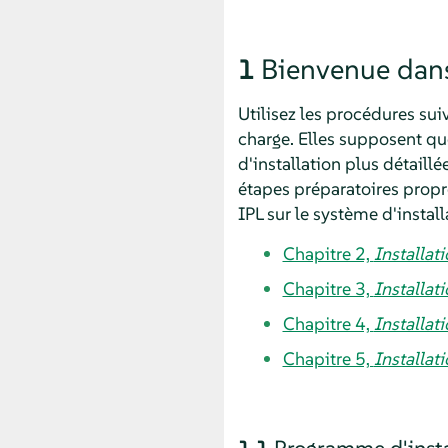
1
Bienvenue da
Utilisez les procédures sui
charge. Elles supposent q
d'installation plus détaill
étapes préparatoires prop
IPL sur le système d'instal
Chapitre 2,
Installat
Chapitre 3,
Installat
Chapitre 4,
Installa
Chapitre 5,
Installat
1.1
Programme d'instal