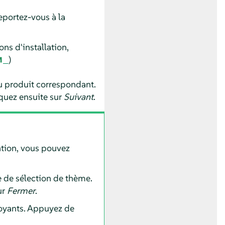
reportez-vous à la
ns d'installation,
)
du produit correspondant.
quez ensuite sur
Suivant
.
lation, vous pouvez
e de sélection de thème.
ur
Fermer
.
voyants. Appuyez de