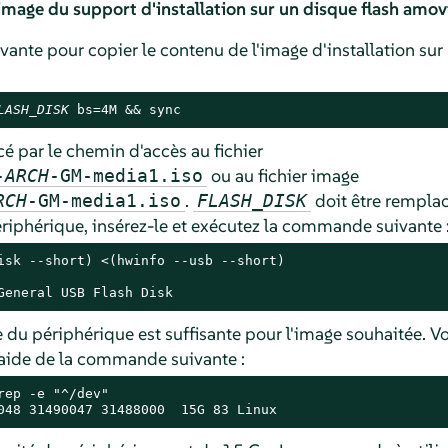
'image du support d'installation sur un disque flash amov
ante pour copier le contenu de l'image d'installation sur
LASH_DISK
 bs=4M && sync
é par le chemin d'accès au fichier
ou au fichier image
-
ARCH
-GM-media1.iso
.
doit être remplac
RCH
-GM-media1.iso
FLASH_DISK
 périphérique, insérez-le et exécutez la commande suivante 
isk --short) <(hwinfo --usb --short)

General USB Flash Disk
e du périphérique est suffisante pour l'image souhaitée. Vo
l'aide de la commande suivante :
rep -e "^/dev"

048 31490047 31488000  15G 83 Linux