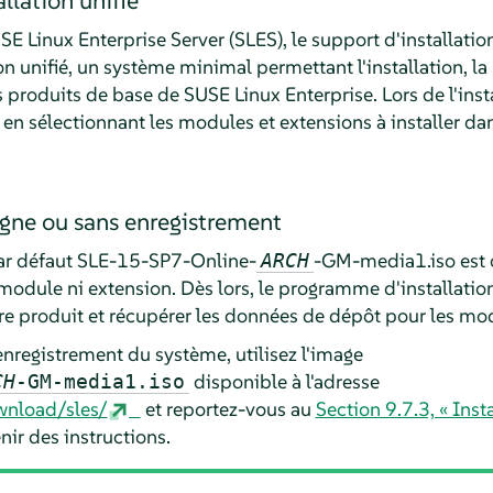
SE Linux Enterprise Server
(SLES), le support d'installat
 unifié, un système minimal permettant l'installation, la 
s produits de base de SUSE Linux Enterprise. Lors de l'ins
s en sélectionnant les modules et extensions à installer 
ligne ou sans enregistrement
par défaut SLE-15-SP7-Online-
-GM-media1.iso est o
ARCH
 module ni extension. Dès lors, le programme d'installatio
tre produit et récupérer les données de dépôt pour les mod
enregistrement du système, utilisez l'image
disponible à l'adresse
CH
-GM-media1.iso
wnload/sles/
et reportez-vous au
Section 9.7.3, « Inst
ir des instructions.