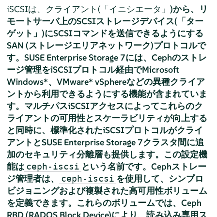
iSCSIは、クライアント(「イニシエータ」
)から、リ
モートサーバ上のSCSIストレージデバイス(「ター
ゲット」
)にSCSIコマンドを送信できるようにする
SAN (ストレージエリアネットワーク)プロトコルで
す。SUSE Enterprise Storage 7には、Cephのストレ
ージ管理をiSCSIプロトコル経由でMicrosoft
Windows*、VMware* vSphereなどの異種クライア
ントから利用できるようにする機能が含まれていま
す。マルチパスiSCSIアクセスによってこれらのク
ライアントの可用性とスケーラビリティが向上する
と同時に、標準化されたiSCSIプロトコルがクライ
アントとSUSE Enterprise Storage 7クラスタ間に追
加のセキュリティ分離層も提供します。この設定機
能は
という名前です。Cephストレー
ceph-iscsi
ジ管理者は、
を使用して、シンプロ
ceph-iscsi
ビジョニングおよび複製された高可用性ボリューム
を定義できます。これらのボリュームでは、Ceph
RBD (RADOS Block Device)により、読み込み専用ス