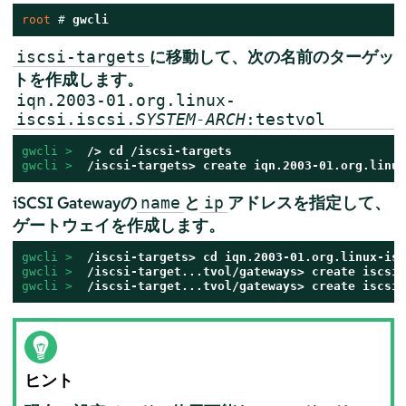
root 
# 
gwcli
に移動して、次の名前のターゲッ
iscsi-targets
トを作成します。
iqn.2003-01.org.linux-
iscsi.iscsi.
SYSTEM-ARCH
:testvol
gwcli > 
gwcli > 
 /iscsi-targets> create iqn.2003-01.org.linux
iSCSI Gatewayの
と
アドレスを指定して、
name
ip
ゲートウェイを作成します。
gwcli > 
 /iscsi-targets> cd iqn.2003-01.org.linux-isc
gwcli > 
gwcli > 
 /iscsi-target...tvol/gateways> create iscsi2
ヒント