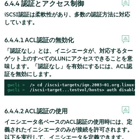
6.4.4
認証とアクセス制御
iSCSI認証は柔軟性があり、多数の認証方法に対応
しています。
6.4.4.1
ACL認証の無効化
「認証なし」
とは、イニシエータが、対応するター
ゲット上のすべてのLUNにアクセスできることを意
味します。「認証なし」
を有効にするには、ACL認
証を無効にします。
gwcli > 
 /> cd /iscsi-targets/iqn.2003-01.org.linux-i
gwcli > 
 /iscsi-target...testvol/hosts> auth disable_
6.4.4.2
ACL認証の使用
イニシエータ名ベースのACL認証の使用時には、定
義されたイニシエータのみが接続を許可されます。
以下を実行して、イニシエータを定義できます。