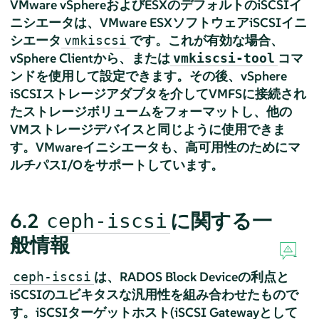
VMware vSphereおよびESXのデフォルトのiSCSIイ
ニシエータは、VMware ESXソフトウェアiSCSIイニ
シエータ
です。これが有効な場合、
vmkiscsi
vSphere Clientから、または
コマ
vmkiscsi-tool
ンドを使用して設定できます。その後、vSphere
iSCSIストレージアダプタを介してVMFSに接続され
たストレージボリュームをフォーマットし、他の
VMストレージデバイスと同じように使用できま
す。VMwareイニシエータも、高可用性のためにマ
ルチパスI/Oをサポートしています。
6.2
に関する一
ceph-iscsi
般情報
は、RADOS Block Deviceの利点と
ceph-iscsi
iSCSIのユビキタスな汎用性を組み合わせたもので
す。iSCSIターゲットホスト(iSCSI Gatewayとして