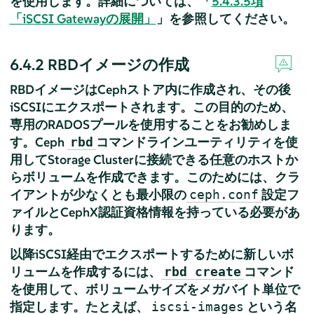
を使用します。詳細については、「
5.4.3.5項
「iSCSI Gatewayの展開」
」を参照してください。
6.4.2
RBDイメージの作成
RBDイメージはCephストア内に作成され、その後
iSCSIにエクスポートされます。この目的のため、
専用のRADOSプールを使用することをお勧めしま
す。Ceph
コマンドラインユーティリティを使
rbd
用してStorage Clusterに接続できる任意のホストか
らボリュームを作成できます。このためには、クラ
イアントが少なくとも最小限の
設定フ
ceph.conf
ァイルとCephX認証資格情報を持っている必要があ
ります。
以降iSCSI経由でエクスポートするために新しいボ
リュームを作成するには、
コマンド
rbd create
を使用して、ボリュームサイズをメガバイト単位で
指定します。たとえば、
という名
iscsi-images