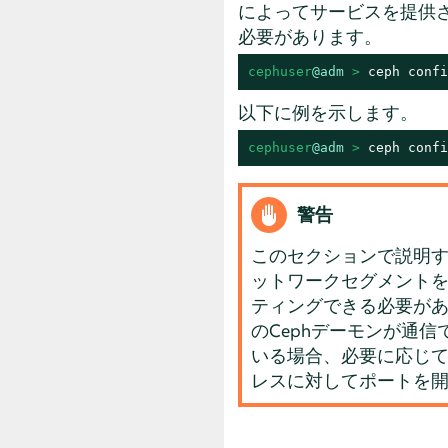
によってサービスを提供さ
必要があります。
cephuser
@adm
 > 
ceph confi
以下に例を示します。
cephuser
@adm
 > 
ceph confi
警告
このセクションで説明す
ットワークセグメント
ティングできる必要があ
のCephデーモンが通
いる場合、必要に応じて、
レスに対してポートを