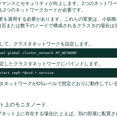
ーマンスとセキュリティが向上します。2つのネットワ
とも2つのネットワークカードが必要です。
変更を適用する必要があります。これらの変更は、小規
数百または数千のノードで構成されるクラスタの場合は
して、クラスタネットワークを設定します。
set global cluster_network 
MY_NETWORK
指定したクラスタネットワークにバインドします。
start ceph-*@osd.*.service
タネットワークがOSレベルで想定どおりに動作してい
ト上のモニタノード
ブネット上に存在する場合(たとえば、別の部屋に配置さ