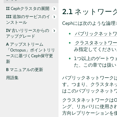
II
Cephクラスタの展開
2.1
ネットワー
III
追加のサービスのイ
ンストール
Cephには次のような論
IV
古いリリースからの
パブリックネット
アップグレード
クラスタネットワ
A
アップストリーム
み指定してください
「Octopus」ポイントリリ
ースに基づくCeph保守更
1つ以上のゲートウ
新
た、この章では扱い
B
マニュアルの更新
パブリックネットワークは
用語集
す。つまり、クラスタネッ
はこのパブリックネット
クラスタネットワークは
ング、リカバリに使用さ
方向レプリケーションを