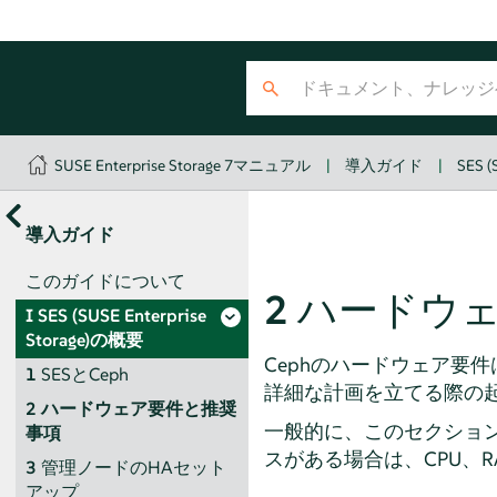
SUSE Enterprise Storage 7マニュアル
|
導入ガイド
|
SES (
導入ガイド
このガイドについて
2
ハードウ
I
SES (SUSE Enterprise
Storage)の概要
Cephのハードウェア要
1
SESとCeph
詳細な計画を立てる際の
2
ハードウェア要件と推奨
一般的に、このセクショ
事項
スがある場合は、CPU、
3
管理ノードのHAセット
アップ