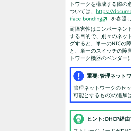
トワークを構成する際の
ついては、
https://docum
iface-bonding
を参照
耐障害性はコンポーネン
する目的で、別々のネット
グすると、単一のNICの
と、単一のスイッチの障
トワーク機器のベンダー
重要: 管理ネット
管理ネットワークのセット
可能とするもの)の追加
ヒント: DHCP
ストレージノードがDH