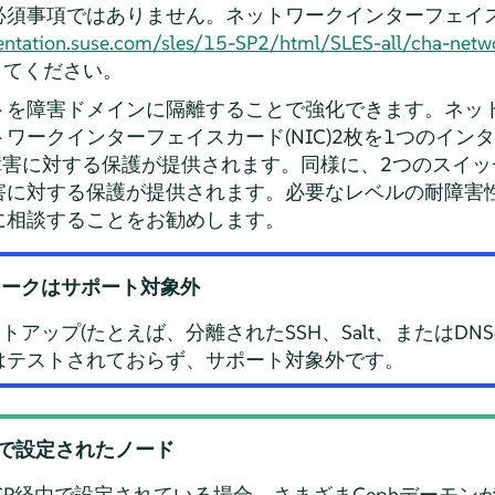
必須事項ではありません
。ネットワークインターフェイ
entation.suse.com/sles/15-SP2/html/SLES-all/cha-netw
してください。
トを障害ドメインに隔離することで強化できます。ネッ
ワークインターフェイスカード(NIC)2枚を1つのイン
障害に対する保護が提供されます。同様に、2つのスイ
害に対する保護が提供されます。必要なレベルの耐障害
に相談することをお勧めします。
ワークはサポート対象外
アップ(たとえば、分離されたSSH、Salt、またはD
はテストされておらず、サポート対象外です。
経由で設定されたノード
CP経由で設定されている場合、さまざまCephデーモン