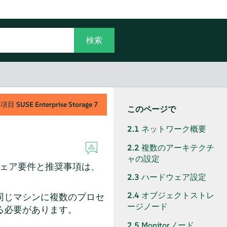
用項目
SUSE Enterprise Storage
7
このページで
2.1
ネットワーク概要
2.2
複数のアーキテクチ
ャの設定
ウェア要件と推奨事項は、
2.3
ハードウェア設定
2.4
オブジェクトストレ
同じマシンに複数のプロセ
ージノード
る必要があります。
2.5
Monitorノード