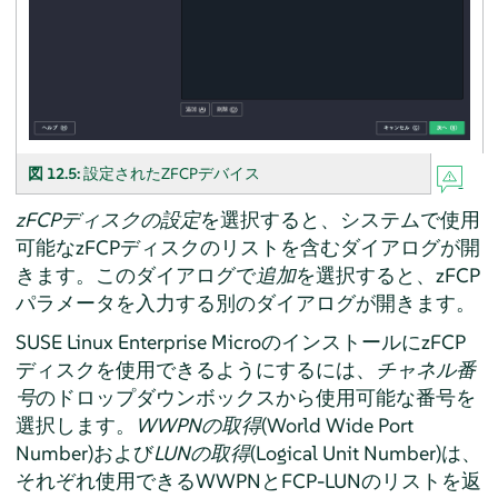
図 12.5:
設定されたZFCPデバイス
zFCPディスクの設定
を選択すると、システムで使用
可能なzFCPディスクのリストを含むダイアログが開
きます。このダイアログで
追加
を選択すると、zFCP
パラメータを入力する別のダイアログが開きます。
SUSE Linux Enterprise Micro
のインストールにzFCP
ディスクを使用できるようにするには、
チャネル番
号
のドロップダウンボックスから使用可能な番号を
選択します。
WWPNの取得
(World Wide Port
Number)および
LUNの取得
(Logical Unit Number)は、
それぞれ使用できるWWPNとFCP-LUNのリストを返