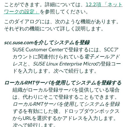
ことができます。詳細については、
12.2項 「ネット
ワークの設定」
を参照してください。
このダイアログには、次のような機能があります。
それぞれの機能について詳しく説明します。
scc.suse.comを介してシステムを登録
SUSE Customer Centerで登録するには、SCCア
カウントに関連付けられている
電子メールアド
レス
と、
SUSE Linux Enterprise Micro
の
登録コー
ド
を入力します。
次へ
で続行します。
ローカルRMTサーバを使用してシステムを登録する
組織がローカル登録サーバを提供している場合
は、代わりにそこで登録することもできます。
ローカルRMTサーバを使用してシステムを登録
する
を有効にした後、ドロップダウンボックス
からURLを選択するかアドレスを入力します。
次へ
で続行します。