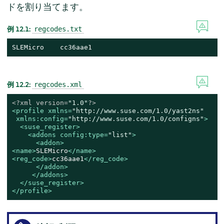
ドを割り当てます。
例 12.1:
regcodes.txt
SLEMicro    cc36aae1
例 12.2:
regcodes.xml
<?xml version=
"1.0"
?>
<
profile
xmlns
=
"http://www.suse.com/1.0/yast2ns"
xmlns:config
=
"http://www.suse.com/1.0/configns"
>
<
suse_register
>
<
addons
config:type
=
"list"
>
<
addon
>
<
name
>
SLEMicro
</
name
>
<
reg_code
>
cc36aae1
</
reg_code
>
</
addon
>
</
addons
>
</
suse_register
>
</
profile
>