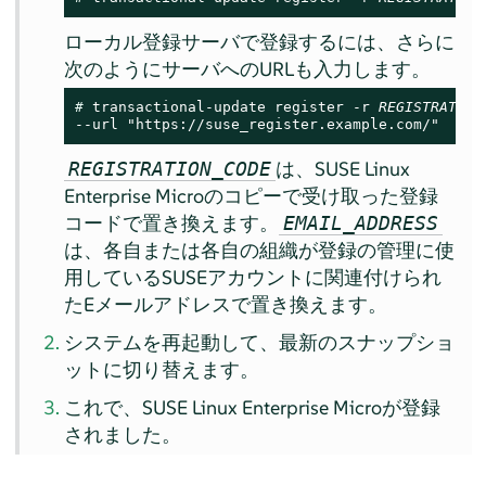
ローカル登録サーバで登録するには、さらに
次のようにサーバへのURLも入力します。
# 
transactional-update register -r 
REGISTRATION
--url "https://suse_register.example.com/"
は、
SUSE Linux
REGISTRATION_CODE
Enterprise Micro
のコピーで受け取った登録
コードで置き換えます。
EMAIL_ADDRESS
は、各自または各自の組織が登録の管理に使
用しているSUSEアカウントに関連付けられ
たEメールアドレスで置き換えます。
システムを再起動して、最新のスナップショ
ットに切り替えます。
これで、
SUSE Linux Enterprise Micro
が登録
されました。