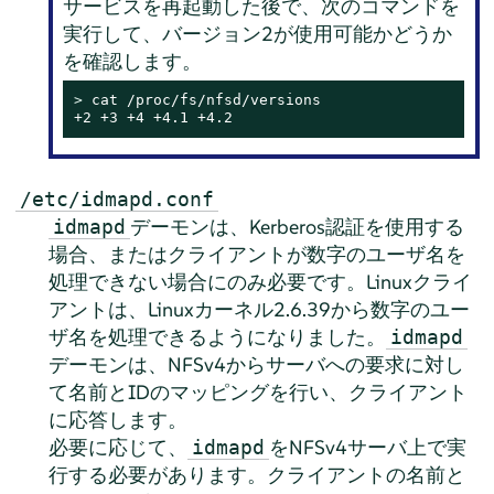
サービスを再起動した後で、次のコマンドを
実行して、バージョン2が使用可能かどうか
を確認します。
> 
cat /proc/fs/nfsd/versions

+2 +3 +4 +4.1 +4.2
/etc/idmapd.conf
デーモンは、Kerberos認証を使用する
idmapd
場合、またはクライアントが数字のユーザ名を
処理できない場合にのみ必要です。Linuxクライ
アントは、Linuxカーネル2.6.39から数字のユー
ザ名を処理できるようになりました。
idmapd
デーモンは、NFSv4からサーバへの要求に対し
て名前とIDのマッピングを行い、クライアント
に応答します。
必要に応じて、
をNFSv4サーバ上で実
idmapd
行する必要があります。クライアントの名前と