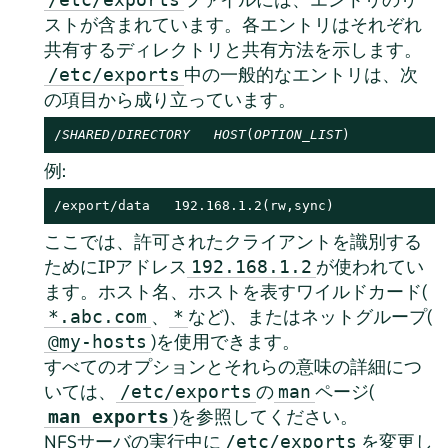
ストが含まれています。各エントリはそれぞれ
共有するディレクトリと共有方法を示します。
中の一般的なエントリは、次
/etc/exports
の項目から成り立っています。
/
SHARED
/
DIRECTORY
HOST
(
OPTION_LIST
)
例:
/export/data   192.168.1.2(rw,sync)
ここでは、許可されたクライアントを識別する
ためにIPアドレス
が使われてい
192.168.1.2
ます。ホスト名、ホストを表すワイルドカード(
、
など)、またはネットグループ(
*.abc.com
*
)を使用できます。
@my-hosts
すべてのオプションとそれらの意味の詳細につ
いては、
の
ページ(
/etc/exports
man
)を参照してください。
man exports
NFSサーバの実行中に
を変更し
/etc/exports