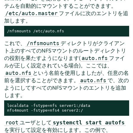
テムを自動的にマウントすることができます。
ファイルに次のエントリを追
/etc/auto.master
加します。
/nfsmounts /etc/auto.nfs
これで、
ディレクトリがクライアン
/nfsmounts
ト上のすべてのNFSマウントのルートディレクトリ
の役割を果たすようになります(
ファイ
auto.nfs
ルが正しく設定されている場合)。ここでは、
という名前を使用しましたが、任意の名
auto.nfs
前を選択することができます。
で、次の
auto.nfs
ようにしてすべてのNFSマウントのエントリを追加
します。
localdata -fstype=nfs server1:/data

nfs4mount -fstype=nfs4 server2:/
ユーザとして
root
systemctl start autofs
を実行して設定を有効にします。この例で、