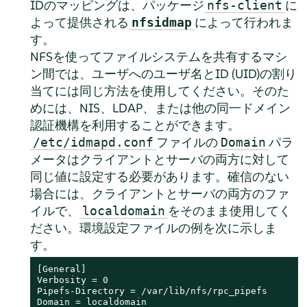
IDのマッピングは、パッケージ
に
nfs-client
よって提供される
によって行われま
nfsidmap
す。
NFSを使ってファイルシステムを共有するマシ
ン間では、ユーザへのユーザ名とID (UID)の割り
当てには同じ方法を使用してください。そのた
めには、NIS、LDAP、または他の同一ドメイン
認証機構を利用することができます。
ファイルの
パラ
/etc/idmapd.conf
Domain
メータはクライアントとサーバの両方に対して
同じ値に設定する必要があります。確信のない
場合には、クライアントとサーバの両方のファ
イルで、
をそのまま使用してく
localdomain
ださい。環境設定ファイルの例を次に示しま
す。
[General]

Verbosity = 0

Pipefs-Directory = /var/lib/nfs/rpc_pipefs

Domain = localdomain
