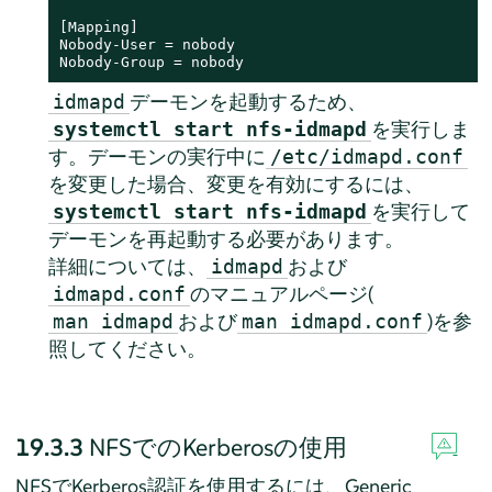
[Mapping]

Nobody-User = nobody

Nobody-Group = nobody
デーモンを起動するため、
idmapd
を実行しま
systemctl start nfs-idmapd
す。デーモンの実行中に
/etc/idmapd.conf
を変更した場合、変更を有効にするには、
を実行して
systemctl start nfs-idmapd
デーモンを再起動する必要があります。
詳細については、
および
idmapd
のマニュアルページ(
idmapd.conf
および
)を参
man idmapd
man idmapd.conf
照してください。
19.3.3
NFSでのKerberosの使用
NFSでKerberos認証を使用するには、Generic