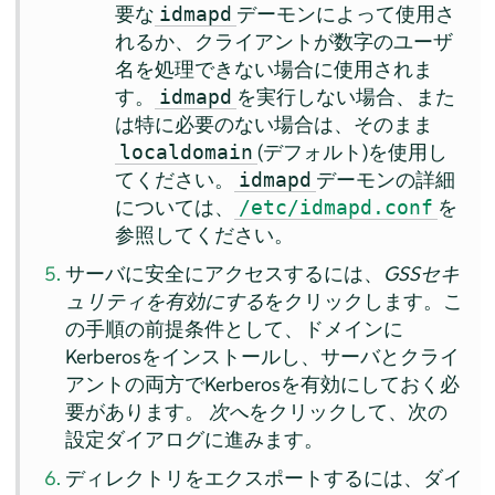
要な
デーモンによって使用さ
idmapd
れるか、クライアントが数字のユーザ
名を処理できない場合に使用されま
す。
を実行しない場合、また
idmapd
は特に必要のない場合は、そのまま
(デフォルト)を使用し
localdomain
てください。
デーモンの詳細
idmapd
については、
を
/etc/idmapd.conf
参照してください。
サーバに安全にアクセスするには、
GSSセキ
ュリティを有効にする
をクリックします。こ
の手順の前提条件として、ドメインに
Kerberosをインストールし、サーバとクライ
アントの両方でKerberosを有効にしておく必
要があります。
次へ
をクリックして、次の
設定ダイアログに進みます。
ディレクトリをエクスポートするには、ダイ