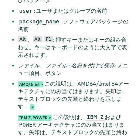
びパラメータ
: ユーザまたはグループの名前
user
: ソフトウェアパッケージの
package_name
名前
Alt
Alt
F1
、
–
: 押すキーまたはキーの組み合
わせ。キーはキーボードのように大文字で表
示されます。
ファイル
、
ファイル
›
名前を付けて保存
: メニ
ュー項目、ボタン
この説明は、AMD64/Intel 64アー
AMD/Intel
キテクチャにのみ当てはまります。矢印は、
テキストブロックの先頭と終わりを示しま
す。
この説明は、
および
IBM Z
IBM Z, POWER
アーキテクチャにのみ当てはまりま
POWER
す。矢印は、テキストブロックの先頭と終わ