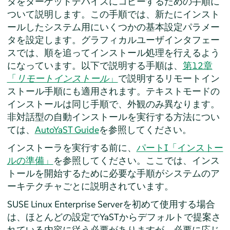
タをターゲットデバイスにコピーするための手順に
ついて説明します。この手順では、新たにインスト
ールしたシステム用にいくつかの基本設定パラメー
タを設定します。グラフィカルユーザインタフェー
スでは、順を追ってインストール処理を行えるよう
になっています。
以下で説明する手順は、
第12章
「
リモートインストール
」
で説明するリモートイン
ストール手順にも適用されます。
テキストモードの
インストールは同じ手順で、外観のみ異なります。
非対話型の自動インストールを実行する方法につい
ては、
AutoYaST Guide
を参照してください。
インストーラを実行する前に、
パートI「インストー
ルの準備」
を参照してください。ここでは、インス
トールを開始するために必要な手順がシステムのア
ーキテクチャごとに説明されています。
SUSE Linux Enterprise Server
を初めて使用する場合
は、ほとんどの設定でYaSTからデフォルトで提案さ
れている内容に従う必要がありますが、必要に応じ