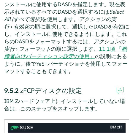
ンストールに使用するDASDを指定します。現在表
示されているすべてのDASDを選択するには
Select
All (すべて選択)
を使用します。
アクションの実
行
›
有効化
の順に選択して、選択したDASDを有効に
し、インストールに使用できるようにします。これ
らのDASDをフォーマットするには、
アクションの
実行
›
フォーマット
の順に選択します。
11.1項 「
熟
練者向けパーティション設定
の使用」
の説明にある
ように、後でYaSTパーティショナを使用してフォー
マットすることもできます。
9.5.2
zFCPディスクの設定
IBM Zハードウェア上にインストールしていない場
合は、このステップをスキップします。