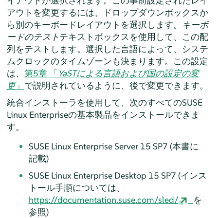
イアウトが選択されます。この事前設定されたレイ
アウトを変更するには、ドロップダウンボックスか
ら別のキーボードレイアウトを選択します。
キーボ
ードのテスト
テキストボックスを使用して、この配
列をテストします。選択した言語によって、システ
ムクロックのタイムゾーンも決まります。この設定
は、
第5章 「
YaSTによる言語および国の設定の変
更
」
で説明されているように、後で変更できます。
統合インストーラを使用して、次のすべてのSUSE
Linux Enterpriseの基本製品をインストールできま
す。
SUSE Linux Enterprise Server
15 SP7
(
本書に
記載
)
SUSE Linux Enterprise Desktop
15 SP7
(
インス
トール手順については、
https://documentation.suse.com/sled/
を
参照
)