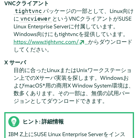
VNCクライアント
パッケージの一部として、Linux向け
tightvnc
に
というVNCクライアントが
SUSE
vncviewer
Linux Enterprise Server
に付属しています。
Windows向けにもtightvncを提供しています。
https://www.tightvnc.com/
からダウンロード
してください。
X サーバ
目的に合ったLinuxまたはUnixワークステーショ
ン上でのXサーバ実装を探します。Windowsお
よびmacOS*用の商用X Window System環境は、
数多くあります。その一部は、無償の試用バー
ジョンとしてダウンロードできます。
ヒント: 詳細情報
IBM Z上に
SUSE Linux Enterprise Server
をインス