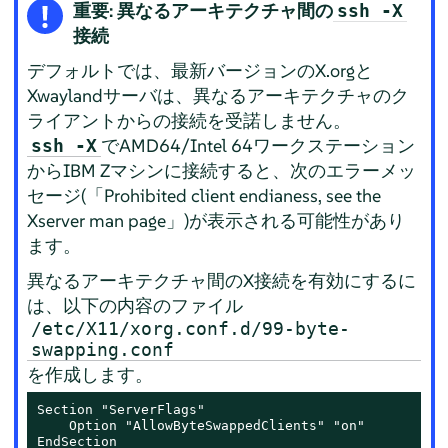
重要: 異なるアーキテクチャ間の
ssh -X
接続
デフォルトでは、最新バージョンのX.orgと
Xwaylandサーバは、異なるアーキテクチャのク
ライアントからの接続を受諾しません。
でAMD64/Intel 64ワークステーション
ssh -X
からIBM Zマシンに接続すると、次のエラーメッ
セージ(
「
Prohibited client endianess, see the
Xserver man page
」
)が表示される可能性があり
ます。
異なるアーキテクチャ間のX接続を有効にするに
は、以下の内容のファイル
/etc/X11/xorg.conf.d/99-byte-
swapping.conf
を作成します。
Section "ServerFlags"

    Option "AllowByteSwappedClients" "on"

EndSection