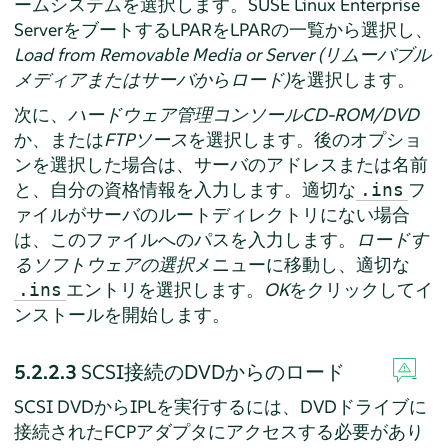
ームシステムを選択します。
SUSE Linux Enterprise
Server
をブートするLPARをLPARの一覧から選択し、
Load from Removable Media or Server (リムーバブル
メディアまたはサーバからロード)
を選択します。
次に、
ハードウェア管理コンソールCD-ROM/DVD
か、または
FTPソース
を選択します。後のオプショ
ンを選択した場合は、サーバのアドレスまたは名前
と、自分の資格情報を入力します。適切な
フ
.ins
ァイルがサーバのルートディレクトリにない場合
は、このファイルへのパスを入力します。
ロードす
るソフトウェアの選択
メニューに移動し、適切な
エントリを選択します。
OK
をクリックしてイ
.ins
ンストールを開始します。
5.2.2.3
SCSI接続のDVDからのロード
SCSI DVDからIPLを実行するには、DVDドライブに
接続されたFCPアダプタにアクセスする必要があり