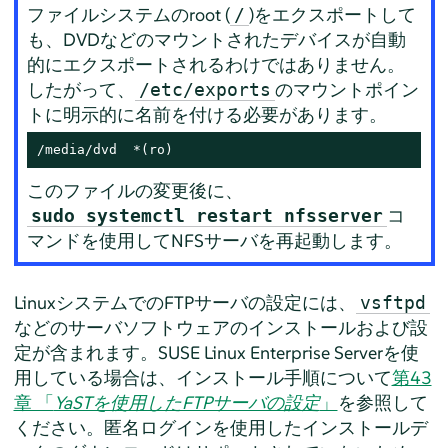
ファイルシステムのroot (
)をエクスポートして
/
も、DVDなどのマウントされたデバイスが自動
的にエクスポートされるわけではありません。
したがって、
のマウントポイン
/etc/exports
トに明示的に名前を付ける必要があります。
/media/dvd  *(ro)
このファイルの変更後に、
コ
sudo systemctl restart nfsserver
マンドを使用してNFSサーバを再起動します。
LinuxシステムでのFTPサーバの設定には、
vsftpd
などのサーバソフトウェアのインストールおよび設
定が含まれます。
SUSE Linux Enterprise Server
を使
用している場合は、インストール手順について
第43
章 「
YaSTを使用したFTPサーバの設定
」
を参照して
ください。
匿名ログインを使用したインストールデ