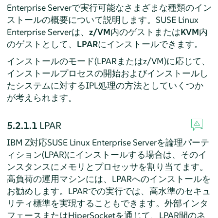
Enterprise Server
で実行可能なさまざまな種類のイン
ストールの概要について説明します。
SUSE Linux
Enterprise Server
は、
z/VM
内のゲストまたは
KVM
内
のゲストとして、
LPAR
にインストールできます。
インストールのモード(LPARまたはz/VM)に応じて、
インストールプロセスの開始およびインストールし
たシステムに対するIPL処理の方法としていくつか
が考えられます。
5.2.1.1
LPAR
IBM Z対応
SUSE Linux Enterprise Server
を論理パーテ
ィション(LPAR)にインストールする場合は、そのイ
ンスタンスにメモリとプロセッサを割り当てます。
高負荷の運用マシンには、LPARへのインストールを
お勧めします。LPARでの実行では、高水準のセキュ
リティ標準を実現することもできます。外部インタ
フェースまたはHiperSocketを通じて、LPAR間のネ