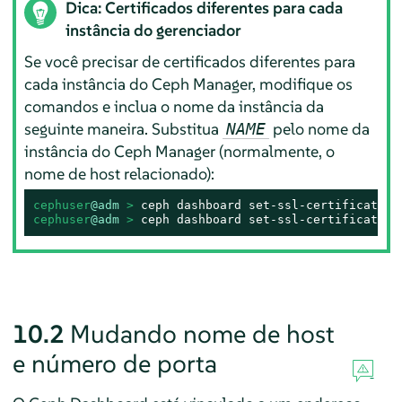
Dica: Certificados diferentes para cada
instância do gerenciador
Se você precisar de certificados diferentes para
cada instância do Ceph Manager, modifique os
comandos e inclua o nome da instância da
seguinte maneira. Substitua
pelo nome da
NAME
instância do Ceph Manager (normalmente, o
nome de host relacionado):
cephuser
@adm
 > 
ceph dashboard set-ssl-certificate 
N
cephuser
@adm
 > 
ceph dashboard set-ssl-certificate-k
10.2
Mudando nome de host
e número de porta