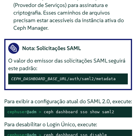
(Provedor de Serviços) para assinatura e
criptografia. Esses caminhos de arquivos
precisam estar acessíveis da instância ativa do
Ceph Manager.
Nota: Solicitações SAML
O valor do emissor das solicitações SAML seguirá
este padrão:
CEPH_DASHBOARD_BASE_URL
/auth/saml2/metadata
Para exibir a configuração atual do SAML 2.0, execute:
cephuser
@adm
 > 
ceph dashboard sso show saml2
Para desabilitar o Login Único, execute:
cephuser
@adm
 > 
ceph dashboard sso disable