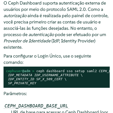
O Ceph Dashboard suporta autenticação externa de
usuários por meio do protocolo SAML 2.0. Como a
autorização
ainda é realizada pelo painel de controle,
você precisa primeiro criar as contas de usuário e
associá-las às funções desejadas. No entanto, o
processo de
autenticação
pode ser efetuado por um
Provedor de Identidade
(IdP, Identity Provider)
existente.
Para configurar o Login Único, use o seguinte
comando:
cephuser
@adm
 > 
ceph dashboard sso setup saml2 
CEPH_DA
IDP_METADATA
IDP_USERNAME_ATTRIBUTE
 \

IDP_ENTITY_ID
SP_X_509_CERT
 \

SP_PRIVATE_KEY
Parâmetros:
CEPH_DASHBOARD_BASE_URL
URL de base para acessar o Ceph Dashboard (por