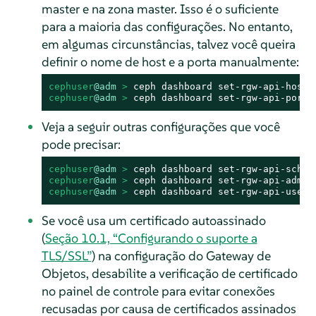
master e na zona master. Isso é o suficiente
para a maioria das configurações. No entanto,
em algumas circunstâncias, talvez você queira
definir o nome de host e a porta manualmente:
cephuser
@adm
 > 
ceph dashboard set-rgw-api-host 
cephuser
@adm
 > 
ceph dashboard set-rgw-api-port 
Veja a seguir outras configurações que você
pode precisar:
cephuser
@adm
 > 
ceph dashboard set-rgw-api-schem
cephuser
@adm
 > 
ceph dashboard set-rgw-api-admin
cephuser
@adm
 > 
ceph dashboard set-rgw-api-user-
Se você usa um certificado autoassinado
(
Seção 10.1, “Configurando o suporte a
TLS/SSL”
) na configuração do Gateway de
Objetos, desabilite a verificação de certificado
no painel de controle para evitar conexões
recusadas por causa de certificados assinados