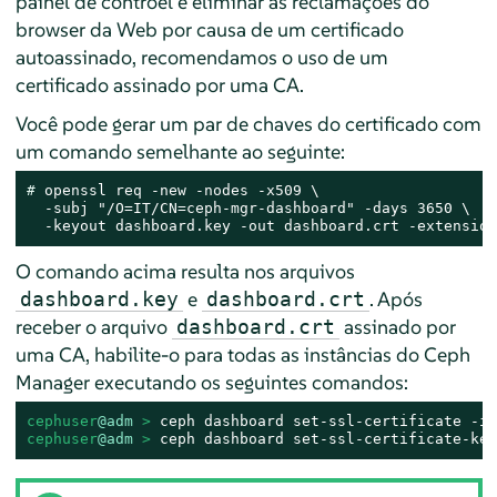
painel de controel e eliminar as reclamações do
browser da Web por causa de um certificado
autoassinado, recomendamos o uso de um
certificado assinado por uma CA.
Você pode gerar um par de chaves do certificado com
um comando semelhante ao seguinte:
# 
openssl req -new -nodes -x509 \

  -subj "/O=IT/CN=ceph-mgr-dashboard" -days 3650 \

  -keyout dashboard.key -out dashboard.crt -extension
O comando acima resulta nos arquivos
e
. Após
dashboard.key
dashboard.crt
receber o arquivo
assinado por
dashboard.crt
uma CA, habilite-o para todas as instâncias do Ceph
Manager executando os seguintes comandos:
cephuser
@adm
 > 
cephuser
@adm
 > 
ceph dashboard set-ssl-certificate-key