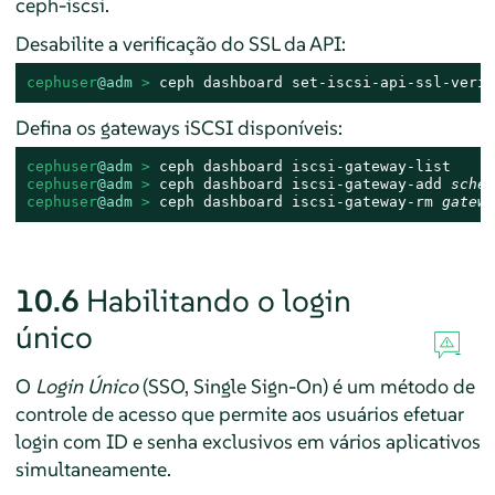
ceph-iscsi.
Desabilite a verificação do SSL da API:
cephuser
@adm
 > 
ceph dashboard set-iscsi-api-ssl-verif
Defina os gateways iSCSI disponíveis:
cephuser
@adm
 > 
cephuser
@adm
 > 
ceph dashboard iscsi-gateway-add 
schem
cephuser
@adm
 > 
ceph dashboard iscsi-gateway-rm 
gatewa
10.6
Habilitando o login
único
O
Login Único
(SSO, Single Sign-On) é um método de
controle de acesso que permite aos usuários efetuar
login com ID e senha exclusivos em vários aplicativos
simultaneamente.