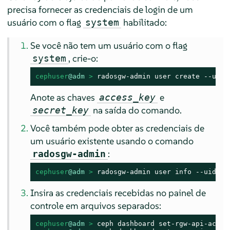
precisa fornecer as credenciais de login de um
usuário com o flag
habilitado:
system
Se você não tem um usuário com o flag
, crie-o:
system
cephuser
@adm
 > 
radosgw-admin user create --uid=
Anote as chaves
e
access_key
na saída do comando.
secret_key
Você também pode obter as credenciais de
um usuário existente usando o comando
:
radosgw-admin
cephuser
@adm
 > 
radosgw-admin user info --uid=
US
Insira as credenciais recebidas no painel de
controle em arquivos separados:
cephuser
@adm
 > 
ceph dashboard set-rgw-api-acces