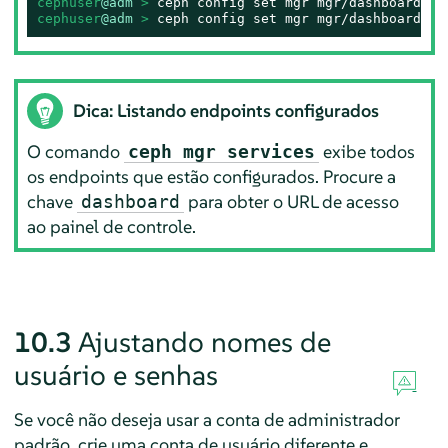
cephuser
@adm
 > 
ceph config set mgr mgr/dashboard/
NA
cephuser
@adm
 > 
ceph config set mgr mgr/dashboard/
NA
Dica: Listando endpoints configurados
O comando
exibe todos
ceph mgr services
os endpoints que estão configurados. Procure a
chave
para obter o URL de acesso
dashboard
ao painel de controle.
10.3
Ajustando nomes de
usuário e senhas
Se você não deseja usar a conta de administrador
padrão, crie uma conta de usuário diferente e