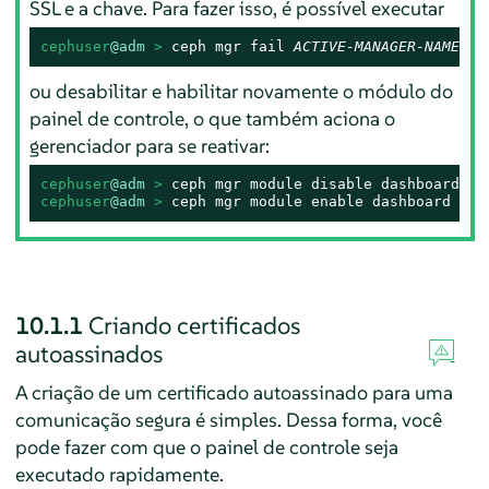
SSL e a chave. Para fazer isso, é possível executar
cephuser
@adm
 > 
ceph mgr fail 
ACTIVE-MANAGER-NAME
ou desabilitar e habilitar novamente o módulo do
painel de controle, o que também aciona o
gerenciador para se reativar:
cephuser
@adm
 > 
cephuser
@adm
 > 
ceph mgr module enable dashboard
10.1.1
Criando certificados
autoassinados
A criação de um certificado autoassinado para uma
comunicação segura é simples. Dessa forma, você
pode fazer com que o painel de controle seja
executado rapidamente.