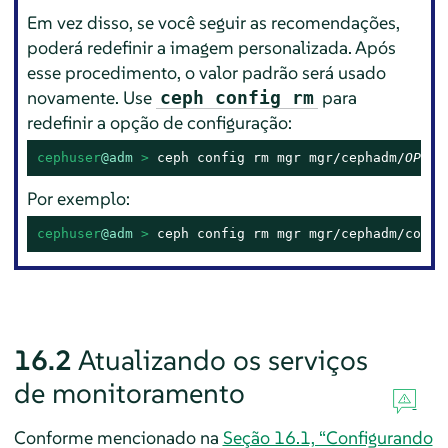
Em vez disso, se você seguir as recomendações,
poderá redefinir a imagem personalizada. Após
esse procedimento, o valor padrão será usado
novamente. Use
para
ceph config rm
redefinir a opção de configuração:
cephuser
@adm
 > 
ceph config rm mgr mgr/cephadm/
OPTIO
Por exemplo:
cephuser
@adm
 > 
ceph config rm mgr mgr/cephadm/conta
16.2
Atualizando os serviços
de monitoramento
Conforme mencionado na
Seção 16.1, “Configurando