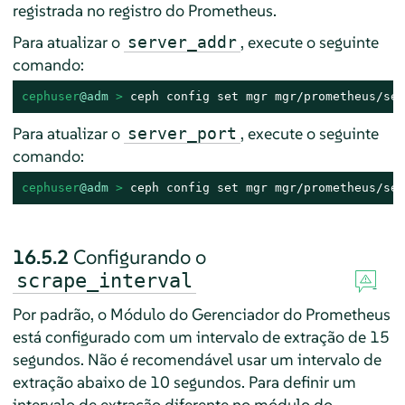
registrada no registro do Prometheus.
Para atualizar o
, execute o seguinte
server_addr
comando:
cephuser
@adm
 > 
ceph config set mgr mgr/prometheus/ser
Para atualizar o
, execute o seguinte
server_port
comando:
cephuser
@adm
 > 
ceph config set mgr mgr/prometheus/ser
16.5.2
Configurando o
scrape_interval
Por padrão, o Módulo do Gerenciador do Prometheus
está configurado com um intervalo de extração de 15
segundos. Não é recomendável usar um intervalo de
extração abaixo de 10 segundos. Para definir um
intervalo de extração diferente no módulo do