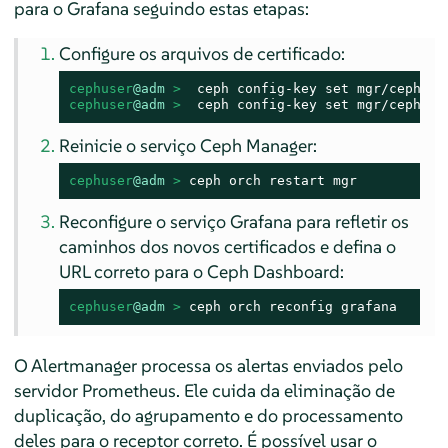
para o Grafana seguindo estas etapas:
Configure os arquivos de certificado:
cephuser
@adm
 > 
cephuser
@adm
 > 
 ceph config-key set mgr/cephadm
Reinicie o serviço Ceph Manager:
cephuser
@adm
 > 
ceph orch restart mgr
Reconfigure o serviço Grafana para refletir os
caminhos dos novos certificados e defina o
URL correto para o Ceph Dashboard:
cephuser
@adm
 > 
ceph orch reconfig grafana
O Alertmanager processa os alertas enviados pelo
servidor Prometheus. Ele cuida da eliminação de
duplicação, do agrupamento e do processamento
deles para o receptor correto. É possível usar o