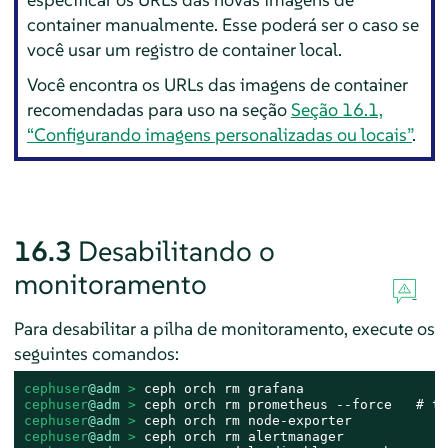
container manualmente. Esse poderá ser o caso se
você usar um registro de container local.
Você encontra os URLs das imagens de container
recomendadas para uso na seção
Seção 16.1,
“Configurando imagens personalizadas ou locais”
.
16.3
Desabilitando o
monitoramento
Para desabilitar a pilha de monitoramento, execute os
seguintes comandos:
cephuser
@adm
 > 
cephuser
@adm
 > 
cephuser
@adm
 > 
cephuser
@adm
 > 