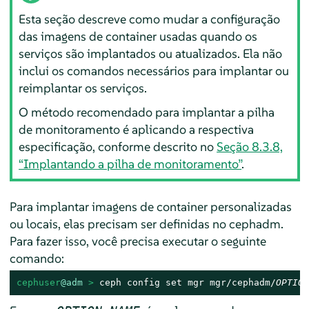
Esta seção descreve como mudar a configuração
das imagens de container usadas quando os
serviços são implantados ou atualizados. Ela não
inclui os comandos necessários para implantar ou
reimplantar os serviços.
O método recomendado para implantar a pilha
de monitoramento é aplicando a respectiva
especificação, conforme descrito no
Seção 8.3.8,
“Implantando a pilha de monitoramento”
.
Para implantar imagens de container personalizadas
ou locais, elas precisam ser definidas no cephadm.
Para fazer isso, você precisa executar o seguinte
comando:
cephuser
@adm
 > 
ceph config set mgr mgr/cephadm/
OPTION