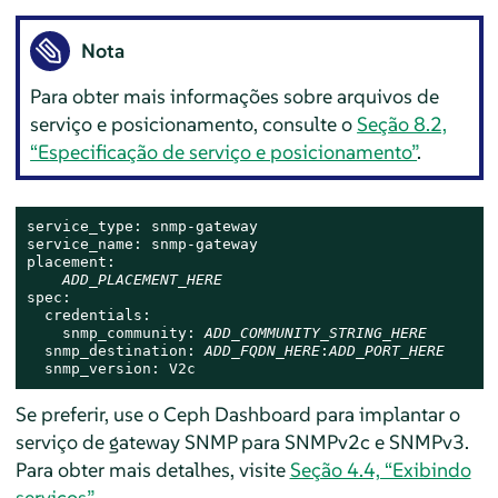
Nota
Para obter mais informações sobre arquivos de
serviço e posicionamento, consulte o
Seção 8.2,
“Especificação de serviço e posicionamento”
.
service_type: snmp-gateway

service_name: snmp-gateway

placement:

ADD_PLACEMENT_HERE
spec:

  credentials:

    snmp_community: 
ADD_COMMUNITY_STRING_HERE
  snmp_destination: 
ADD_FQDN_HERE
:
ADD_PORT_HERE
  snmp_version: V2c
Se preferir, use o Ceph Dashboard para implantar o
serviço de gateway SNMP para SNMPv2c e SNMPv3.
Para obter mais detalhes, visite
Seção 4.4, “Exibindo
serviços”
.