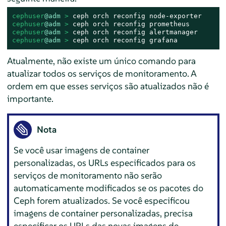
cephuser
@adm
 > 
cephuser
@adm
 > 
cephuser
@adm
 > 
cephuser
@adm
 > 
ceph orch reconfig grafana
Atualmente, não existe um único comando para
atualizar todos os serviços de monitoramento. A
ordem em que esses serviços são atualizados não é
importante.
Nota
Se você usar imagens de container
personalizadas, os URLs especificados para os
serviços de monitoramento não serão
automaticamente modificados se os pacotes do
Ceph forem atualizados. Se você especificou
imagens de container personalizadas, precisa
especificar os URLs das novas imagens de