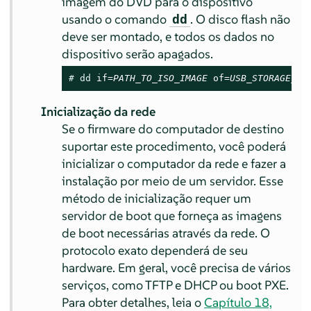
imagem do DVD para o dispositivo
usando o comando
. O disco flash não
dd
deve ser montado, e todos os dados no
dispositivo serão apagados.
# 
dd
 if=
PATH_TO_ISO_IMAGE
 of=
USB_STORAGE_DE
Inicialização da rede
Se o firmware do computador de destino
suportar este procedimento, você poderá
inicializar o computador da rede e fazer a
instalação por meio de um servidor. Esse
método de inicialização requer um
servidor de boot que forneça as imagens
de boot necessárias através da rede. O
protocolo exato dependerá de seu
hardware. Em geral, você precisa de vários
serviços, como TFTP e DHCP ou boot PXE.
Para obter detalhes, leia o
Capítulo 18,