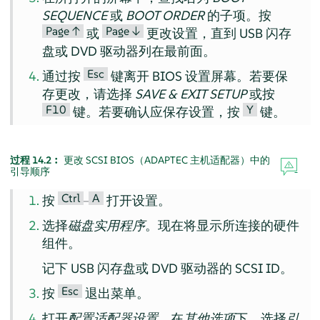
SEQUENCE
或
BOOT ORDER
的子项。按
Page ↑
Page ↓
或
更改设置，直到 USB 闪存
盘或 DVD 驱动器列在最前面。
Esc
通过按
键离开 BIOS 设置屏幕。若要保
存更改，请选择
SAVE & EXIT SETUP
或按
F10
Y
键。若要确认应保存设置，按
键。
过程 14.2︰
更改 SCSI BIOS（ADAPTEC 主机适配器）中的
引导顺序
Ctrl
A
按
–
打开设置。
选择
磁盘实用程序
。现在将显示所连接的硬件
组件。
记下 USB 闪存盘或 DVD 驱动器的 SCSI ID。
Esc
按
退出菜单。
打开
配置适配器设置
。在
其他选项
下，选择
引