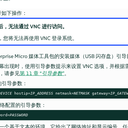
行如下操作：
，无法通过 VNC 进行访问。
成后，您将无法再使用 VNC 登录系统。
rprise Micro
媒体工具包的安装媒体（USB 闪存盘）引
幕出现时，使用引导参数提示来设置 VNC 选项，并根据
，请参见
第 11 章 “
引导参数
”
。
的引导参数：
DEVICE
 hostip=
IP_ADDRESS
 netmask=
NETMASK
 gateway=
IP_GATE
) 网络配置的引导参数：
word=
PASSWORD
一个基于文本的环境，它给出了网络地址和显示编号，任何 