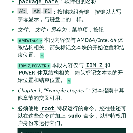
：软件包的名称
package_name
Alt
Alt
F1
、
–
：按键或组合键。按键以大写
字母显示，与键盘上的一样。
文件
、
文件
›
另存为
：菜单项，按钮
本段内容仅与 AMD64/Intel 64 体
AMD/Intel
系结构相关。箭头标记文本块的开始位置和结
束位置。
本段内容仅与
和
IBM Z
IBM Z, POWER
体系结构相关。箭头标记文本块的开
POWER
始位置和结束位置。
Chapter 1,
“
Example chapter
”
：对本指南中其
他章节的交叉引用。
必须使用
特权运行的命令。您往往还可
root
以在这些命令前加上
命令，以非特权用
sudo
户身份来运行它们。