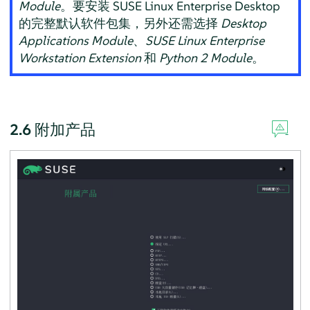
Module
。
要安装 SUSE Linux Enterprise Desktop
的完整默认软件包集，另外还需选择
Desktop
Applications Module
、
SUSE Linux Enterprise
Workstation Extension
和
Python 2 Module
。
2.6
附加产品