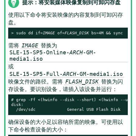
提示：将安装媒体映像复制到可卸闪存盘
使用以下命令将安装映像的内容复制到可卸闪存
盘。
> 
sudo
 dd if=
IMAGE
 of=
FLASH_DISK
 bs=4M && sync
需将
替换为
IMAGE
SLE-15-SP5-Online-
ARCH
-GM-
media1.iso
或
SLE-15-SP5-Full-
ARCH
-GM-media1.iso
映像文件的路径。需将
替换为闪
FLASH_DISK
存设备。要识别设备，请插入该设备并运行：
# 
grep -Ff <(hwinfo --disk --short) <(hwinfo --usb -
disk:

  /dev/sdc             General USB Flash Disk
确保设备的大小足以容纳所需的映像。可使用以
下命令检查设备的大小：