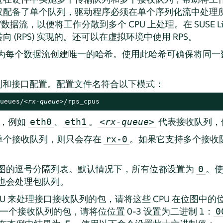
仅配备了单个队列，驱动程序必须在单个序列化流中处理
”
数据流，以便将工作分散到多个 CPU 上处理。在
SUSE Li
 (RPS) 实现的。还可以在虚拟环境中使用 RPS。
和端口号为每个数据流创建唯一的哈希。使用此哈希可确保将同
。
队列和接口配置。配置文件名符合以下模式：
ueues/
<rx-queue>
/rps_cpus
，例如
、
。
代表接收队列，
eth0
eth1
<rx-queue>
单个接收队列，则只会存在
。如果它支持多个接收
rx-0
 位图的逗号分隔列表。默认情况下，所有位都设置为
。使
0
 也会处理包队列。
 CPU 来处理接口接收队列的包，请将这些 CPU 在位图中
h0 的第一个接收队列的包，请将位位置 0-3 设置为二进制 1：
0