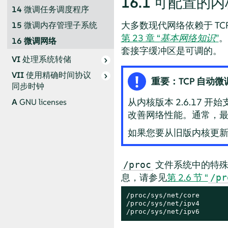
16.1
可配置的内
14
微调任务调度程序
大多数现代网络依赖于 TCP
15
微调内存管理子系统
第 23 章 “
基本网络知识
”
。
16
微调网络
套接字缓冲区是可调的。
VI
处理系统转储
VII
使用精确时间协议
重要：TCP 自动微
同步时钟
从内核版本 2.6.17
A
GNU licenses
改善网络性能。通常，
如果您要从旧版内核更新
文件系统中的特殊
/proc
息，请参见
第 2.6 节 “
/pr
/proc/sys/net/core

/proc/sys/net/ipv4

/proc/sys/net/ipv6