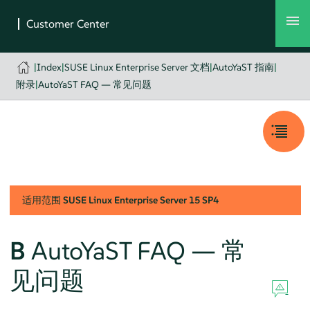
|
Index
|
SUSE Linux Enterprise Server 文档
|
AutoYaST 指南
|
附录
|
AutoYaST FAQ — 常见问题
适用范围
SUSE Linux Enterprise Server
15 SP4
B
AutoYaST FAQ — 常
见问题