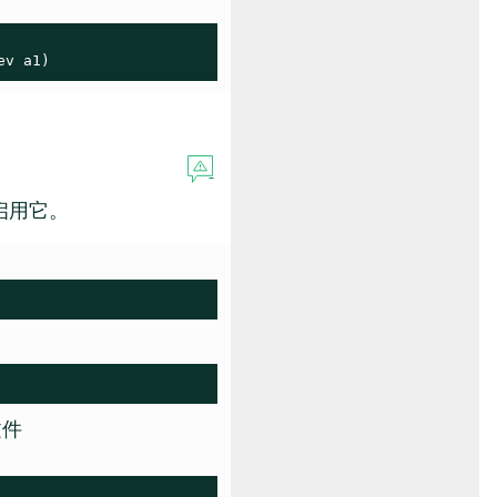
ev a1)
启用它。
文件