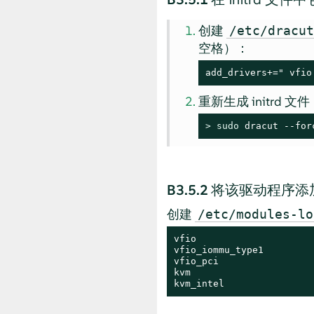
创建
/etc/dracu
空格）：
add_drivers+=" vfio
重新生成 initrd 文
> 
sudo
 dracut --for
B3.5.2
将该驱动程序添
创建
/etc/modules-lo
vfio

vfio_iommu_type1

vfio_pci

kvm

kvm_intel