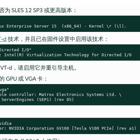
 SLES 12 SP3 或更高版本：
ux Enterprise Server 15  (x86_64) - Kernel \r (\l).
T-d
技术，并且已在固件设置中启用该技术：
Directed I/O"

: Intel(R) Virtualization Technology for Directed I/O
VT-d，请启用它并重引导主机。
GPU 或 VGA 卡：
ga"

ble controller: Matrox Electronics Systems Ltd. \

 ServerEngines (SEP1) (rev 05)
：
idia

er: NVIDIA Corporation GV100 [Tesla V100 PCIe] (rev a1)