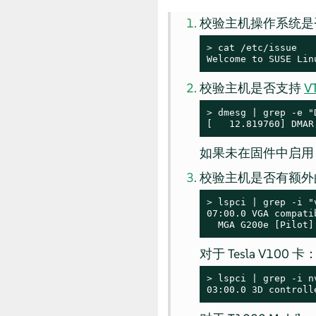
校验主机操作系统是否为
> 
cat /etc/issue

Welcome to SUSE Lin
校验主机是否支持
V
> 
dmesg | grep -e "
[   12.819760] DMAR
如果未在固件中启用 
校验主机是否有额外的 
> 
lspci | grep -i "v
07:00.0 VGA compati
  MGA G200e [Pilot]
对于 Tesla V100 卡
> 
lspci | grep -i nv
03:00.0 3D controll