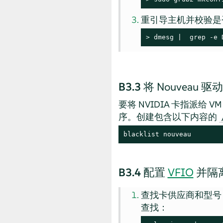
重引导主机并校验是
> 
dmesg |  grep -e 
B3.3
将 Nouveau
要将 NVIDIA 卡指派给 V
序。创建包含以下内容的
blacklist nouveau
B3.4
配置
VFIO
并隔离
查找卡供应商和型号 
查找：