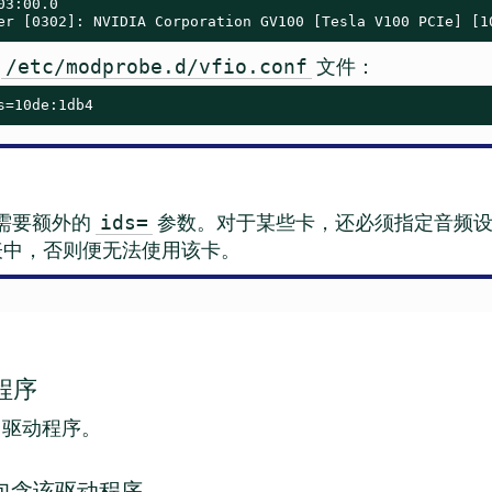
3:00.0

er [0302]: NVIDIA Corporation GV100 [Tesla V100 PCIe] [1
的
文件：
/etc/modprobe.d/vfio.conf
s=10de:1db4
需要额外的
参数。对于某些卡，还必须指定音频设
ids=
列表中，否则便无法使用该卡。
程序
驱动程序。
件中包含该驱动程序