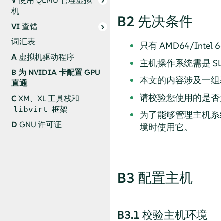
V
使用 QEMU 管理虚拟
机
B2
先决条件
VI
查错
词汇表
只有 AMD64/Inte
A
虚拟机驱动程序
主机操作系统需是 SLE
B
为 NVIDIA 卡配置 GPU
本文的内容涉及一组基于 
直通
请校验您使用的是否为 NVID
C
XM、XL 工具栈和
框架
libvirt
为了能够管理主机系统
D
GNU 许可证
境时使用它。
B3
配置主机
B3.1
校验主机环境