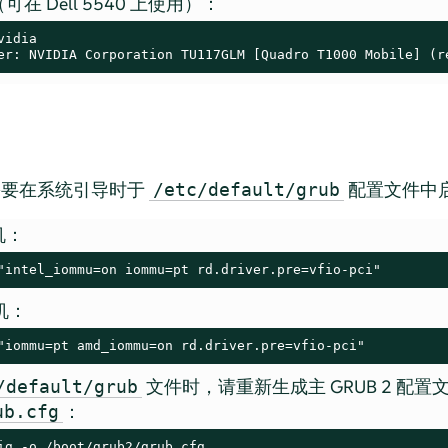
e（可在 Dell 5540 上使用）：
idia

er: NVIDIA Corporation TU117GLM [Quadro T1000 Mobile] (r
需要在系统引导时于
配置文件中
/etc/default/grub
机：
"intel_iommu=on iommu=pt rd.driver.pre=vfio-pci"
机：
"iommu=pt amd_iommu=on rd.driver.pre=vfio-pci"
文件时，请重新生成主 GRUB 2 配置
/default/grub
：
ub.cfg
ig -o /boot/grub2/grub.cfg