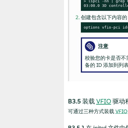
> 
lspci -nn | grep 0
03:00.0 3D controll
创建包含以下内容
options vfio-pci id
注意
校验您的卡是否不
备的 ID 添加到
B3.5
装载
VFIO
驱动
可通过三种方式装载
VFIO
B3.5.1
在 initrd 文