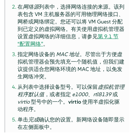
在
网络源
列表中，选择网络连接的来源。该列
表包含 VM 主机服务器的可用物理网络接口、
网桥或网络绑定。您还可以将 VM Guest 分配
到已定义的虚拟网络。有关使用虚拟机管理器
设置虚拟网络的详细信息，请参见
第 9.1 节
“配置网络”
。
指定网络设备的
MAC 地址
。尽管出于方便虚
拟机管理器会预先填充一个随机值，但我们建
议提供适合您网络环境的 MAC 地址，以免发
生网络冲突。
从列表中选择设备型号。可以保留
虚拟机管理
程序默认值
，或者指定
e1000
、
rtl8139
或
virtio
型号中的一个。
virtio
使用半虚拟化驱
动程序。
单击
完成
确认您的设置。新网络设备随即显示
在左侧面板中。