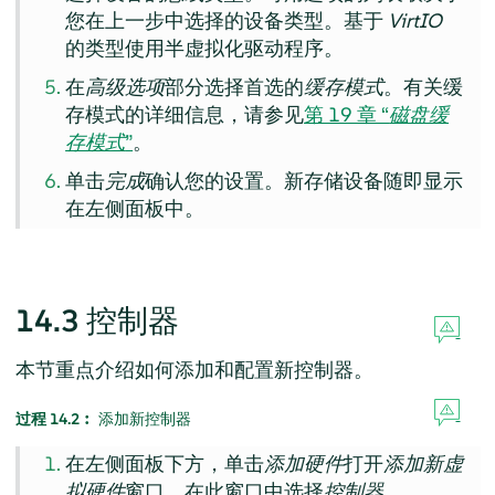
您在上一步中选择的设备类型。基于
VirtIO
的类型使用半虚拟化驱动程序。
在
高级选项
部分选择首选的
缓存模式
。有关缓
存模式的详细信息，请参见
第 19 章 “
磁盘缓
存模式
”
。
单击
完成
确认您的设置。新存储设备随即显示
在左侧面板中。
14.3
控制器
本节重点介绍如何添加和配置新控制器。
过程 14.2︰
添加新控制器
在左侧面板下方，单击
添加硬件
打开
添加新虚
拟硬件
窗口。在此窗口中选择
控制器
。