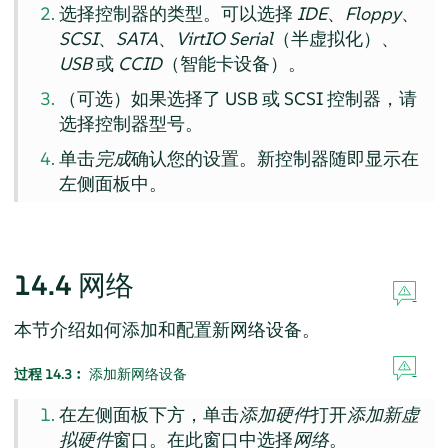
选择控制器的类型。可以选择
IDE
、
Floppy
、
SCSI
、
SATA
、
VirtIO Serial
（半虚拟化）、
USB
或
CCID
（智能卡设备）。
（可选）如果选择了 USB 或 SCSI 控制器，请
选择控制器型号。
单击
完成
确认您的设置。新控制器随即显示在
左侧面板中。
14.4
网络
本节介绍如何添加和配置新网络设备。
过程 14.3︰
添加新网络设备
在左侧面板下方，单击
添加硬件
打开
添加新虚
拟硬件
窗口。在此窗口中选择
网络
。