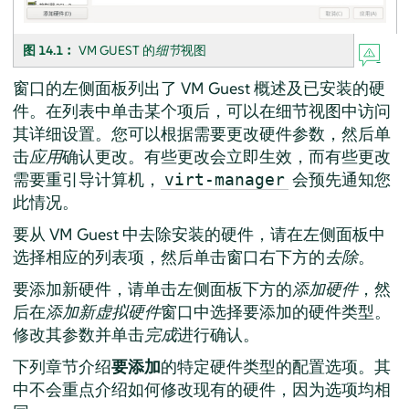
图 14.1︰
VM GUEST 的
细节
视图
窗口的左侧面板列出了 VM Guest 概述及已安装的硬
件。在列表中单击某个项后，可以在细节视图中访问
其详细设置。您可以根据需要更改硬件参数，然后单
击
应用
确认更改。有些更改会立即生效，而有些更改
需要重引导计算机，
会预先通知您
virt-manager
此情况。
要从 VM Guest 中去除安装的硬件，请在左侧面板中
选择相应的列表项，然后单击窗口右下方的
去除
。
要添加新硬件，请单击左侧面板下方的
添加硬件
，然
后在
添加新虚拟硬件
窗口中选择要添加的硬件类型。
修改其参数并单击
完成
进行确认。
下列章节介绍
要添加
的特定硬件类型的配置选项。其
中不会重点介绍如何修改现有的硬件，因为选项均相