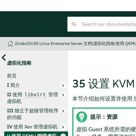
|
Index
|
SUSE Linux Enterprise Server 文档
|
虚拟化指南
|
使用 QEM
虚拟化指南
前言
35
设置 KV
I
简介
II
使用
管理
libvirt
本节介绍如何设置并使用
S
虚拟机
III
独立于超级管理程序
提示：资源
的功能
IV
使用 Xen 管理虚拟机
虚拟 Guest 系统