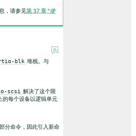
息，请参见
第 37 章 “
使
堆栈。与
rtio-blk
解决了这个限
io-scsi
上的每个设备以逻辑单元
部分命令，因此引入新命