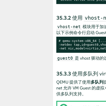
35.3.2
使用
vhost-
模块用于加速
vhost-net
以下示例命令行启动 Gues
# 
qemu-system-x86_64 [...
-netdev tap,id=guest0,vho
-net nic,model=virtio,net
是 vhost 驱
guest0
35.3.3
使用多队列 vir
QEMU 提供了使用
多队列
net 允许 VM Guest
供多队列支持。