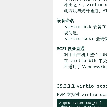
相比之下，
virtio-
此方法与光纤通道、ATA
设备命名
设备在 
virtio-blk
现问题。
会确
virtio-scsi
SCSI 设备直通
对于由主机上整个 LUN
在
中受到
virtio-blk
不适用于 Windows Gu
35.3.1.1
virtio-scs
KVM 支持对
virtio-sc
# 
qemu-system-x86_64 [...
-device virtio-scsi-pci,i