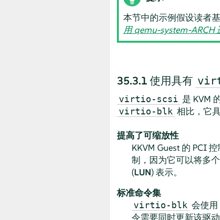
本节中的示例假设读者
用 qemu-system-AR
35.3.1
使用具有
vir
是 KVM
virtio-scsi
相比，它具
virtio-blk
提高了可缩放性
KKVM Guest 的
制，因为它可以将多个
(
LUN
) 表示。
标准命令集
会使用
virtio-blk
令需要同时更新该驱动