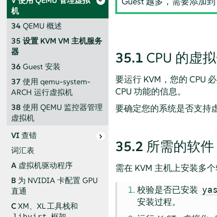
V
使用 QEMU 管理虚拟
Guest 越多，需要添
机
34
QEMU 概述
35
设置 KVM VM 主机服务
器
35.1
CPU 的虚
36
Guest 安装
要运行 KVM，您的 CPU
37
使用 qemu-system-
CPU 功能的信息。
ARCH 运行虚拟机
38
使用 QEMU 监控器管理
要确定您的系统是否支持
虚拟机
VI
查错
35.2
所需的软件
词汇表
A
虚拟机驱动程序
需在 KVM 主机上安装
B
为 NVIDIA 卡配置 GPU
校验是否已安装
ya
直通
安装过程。
C
XM、XL 工具栈和
框架
libvirt