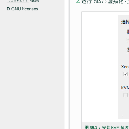
运行
YaST
›
虚拟化
›
D
GNU licenses
图 35.1︰
安装 KVM 