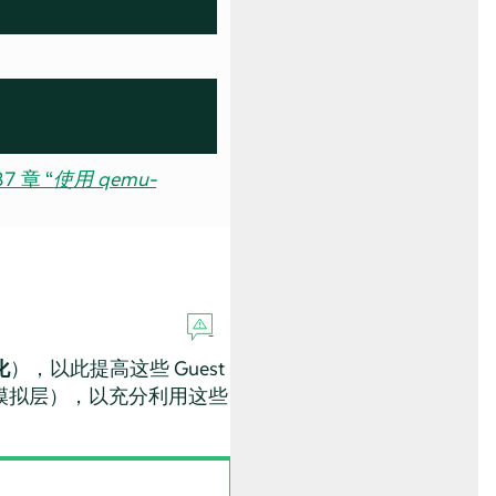
7 章 “
使用 qemu-
化
），以此提高这些 Guest
需模拟层），以充分利用这些