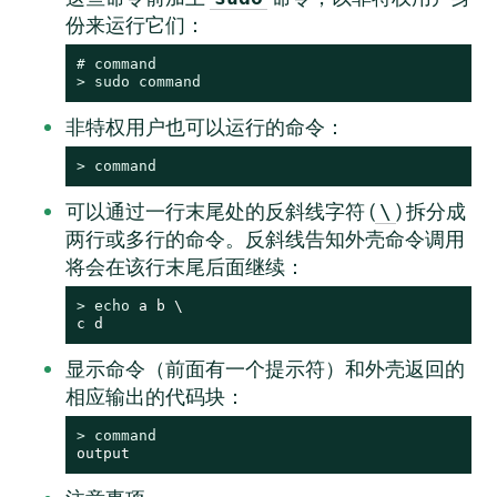
份来运行它们：
# 
command
> 
sudo
command
非特权用户也可以运行的命令：
> 
command
可以通过一行末尾处的反斜线字符 (
) 拆分成
\
两行或多行的命令。反斜线告知外壳命令调用
将会在该行末尾后面继续：
> 
echo
 a b \

c d
显示命令（前面有一个提示符）和外壳返回的
相应输出的代码块：
> 
command
output