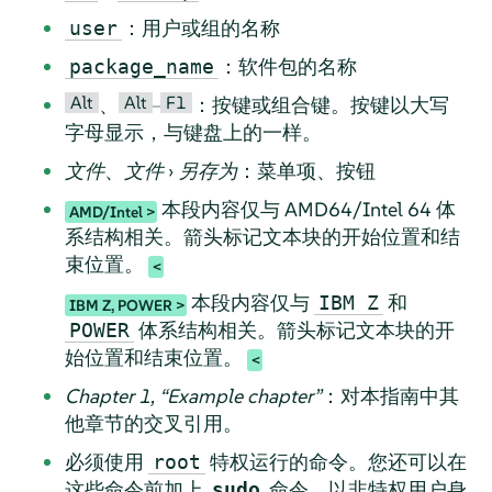
：用户或组的名称
user
：软件包的名称
package_name
Alt
Alt
F1
、
–
：按键或组合键。按键以大写
字母显示，与键盘上的一样。
文件
、
文件
›
另存为
：菜单项、按钮
本段内容仅与 AMD64/Intel 64 体
AMD/Intel
系结构相关。箭头标记文本块的开始位置和结
束位置。
本段内容仅与
和
IBM Z
IBM Z, POWER
体系结构相关。箭头标记文本块的开
POWER
始位置和结束位置。
Chapter 1,
“
Example chapter
”
：对本指南中其
他章节的交叉引用。
必须使用
特权运行的命令。您还可以在
root
这些命令前加上
命令，以非特权用户身
sudo