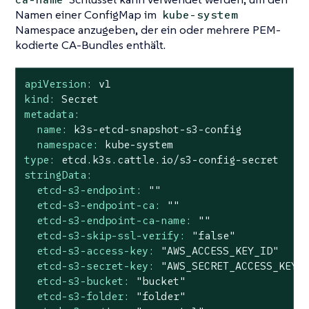
Namen einer ConfigMap im
kube-system
Namespace anzugeben, der ein oder mehrere PEM-
kodierte CA-Bundles enthält.
apiVersion:
v1
kind:
Secret
metadata:
name:
k3s-etcd-snapshot-s3-config
namespace:
kube-system
type:
etcd.k3s.cattle.io/s3-config-secret
stringData:
etcd-s3-endpoint:
""
etcd-s3-endpoint-ca:
""
etcd-s3-endpoint-ca-name:
""
etcd-s3-skip-ssl-verify:
"false"
etcd-s3-access-key:
"AWS_ACCESS_KEY_ID"
etcd-s3-secret-key:
"AWS_SECRET_ACCESS_KEY"
etcd-s3-bucket:
"bucket"
etcd-s3-folder:
"folder"