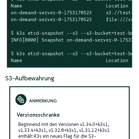
Name                              Location    
on-demand-server-0-1753178523     s3://test-bu
on-demand-server-0-1753178523     file:///var/
$ k3s etcd-snapshot --s3 --s3-bucket=test-buck
INFO[0000] Snapshot on-demand-server-0-1753178
$ k3s etcd-snapshot --s3 --s3-bucket=test-buck
Name                              Location   
S3-Aufbewahrung
Versionsschranke
Beginnend mit den Versionen v1.34.0+k3s1,
v1.33.4+k3s1, v1.32.8+k3s1, v1.31.12+k3s1
enthält K3s ein neues Flag für die S3-