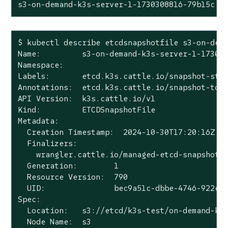
s3-on-demand-k3s-server-1-1730308816-79b15c  
$ kubectl describe etcdsnapshotfile s3-on-dema
Name:         s3-on-demand-k3s-server-1-173030
Namespace:

Labels:       etcd.k3s.cattle.io/snapshot-stor
Annotations:  etcd.k3s.cattle.io/snapshot-toke
API Version:  k3s.cattle.io/v1

Kind:         ETCDSnapshotFile

Metadata:

  Creation Timestamp:  2024-10-30T17:20:16Z

  Finalizers:

    wrangler.cattle.io/managed-etcd-snapshots-
  Generation:        1

  Resource Version:  790

  UID:               bec9a51c-dbbe-4746-922e-a
Spec:

  Location:   s3://etcd/k3s-test/on-demand-k3s
  Node Name:  s3
