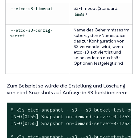
S3-Timeout (Standard:
--etcd-s3-timeout
)
5m0s
Name des Geheimnisses im
--etcd-s3-config-
kube-system-Namespace,
secret
das zur Konfiguration von
S3 verwendet wird, wenn
etcd-s3 aktiviert ist und
keine anderen etcd-s3-
Optionen festgelegt sind
Zum Beispiel so würde die Erstellung und Löschung
von etcd-Snapshots auf Anfrage in S3 funktionieren:
$ k3s etcd-snapshot --s3 --s3-bucket=test-buck
INFO[0155] Snapshot on-demand-server-0-1753178
INFO[0155] Snapshot on-demand-server-0-1753178
$ k3s etcd-snapshot --s3 --s3-bucket=test-buck