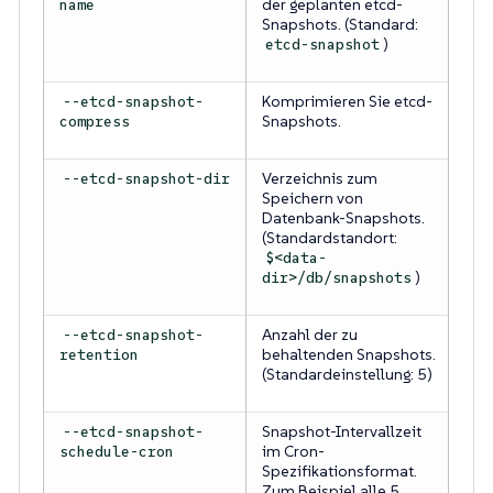
der geplanten etcd-
name
Snapshots. (Standard:
)
etcd-snapshot
Komprimieren Sie etcd-
--etcd-snapshot-
Snapshots.
compress
Verzeichnis zum
--etcd-snapshot-dir
Speichern von
Datenbank-Snapshots.
(Standardstandort:
$<data-
)
dir>/db/snapshots
Anzahl der zu
--etcd-snapshot-
behaltenden Snapshots.
retention
(Standardeinstellung: 5)
Snapshot-Intervallzeit
--etcd-snapshot-
im Cron-
schedule-cron
Spezifikationsformat.
Zum Beispiel alle 5