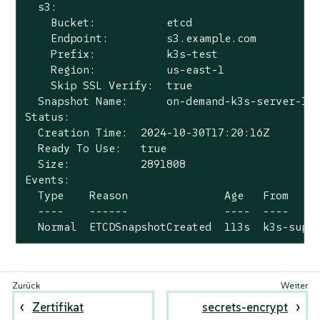
  s3:

    Bucket:           etcd

    Endpoint:         s3.example.com

    Prefix:           k3s-test

    Region:           us-east-1

    Skip SSL Verify:  true

  Snapshot Name:      on-demand-k3s-server-1-1
Status:

  Creation Time:  2024-10-30T17:20:16Z

  Ready To Use:   true

  Size:           2891808

Events:

  Type    Reason               Age   From     
  ----    ------               ----  ----     
  Normal  ETCDSnapshotCreated  113s  k3s-supe
Zertifikat
secrets-encrypt