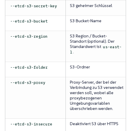
S3 geheimer Schlüssel
--etcd-s3-secret-key
S3 Bucket-Name
--etcd-s3-bucket
S3 Region / Bucket-
--etcd-s3-region
Standort (optional). Der
Standardwert ist
us-east-
.
1
S3-Ordner
--etcd-s3-folder
Proxy-Server, der bei der
--etcd-s3-proxy
Verbindung zu S3 verwendet
werden soll, wobei alle
proxybezogenen
Umgebungsvariablen
überschrieben werden.
Deaktiviert S3 über HTTPS
--etcd-s3-insecure