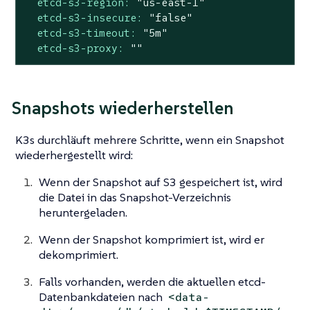
etcd-s3-region:
"us-east-1"
etcd-s3-insecure:
"false"
etcd-s3-timeout:
"5m"
etcd-s3-proxy:
""
Snapshots wiederherstellen
K3s durchläuft mehrere Schritte, wenn ein Snapshot
wiederhergestellt wird:
Wenn der Snapshot auf S3 gespeichert ist, wird
die Datei in das Snapshot-Verzeichnis
heruntergeladen.
Wenn der Snapshot komprimiert ist, wird er
dekomprimiert.
Falls vorhanden, werden die aktuellen etcd-
Datenbankdateien nach
<data-