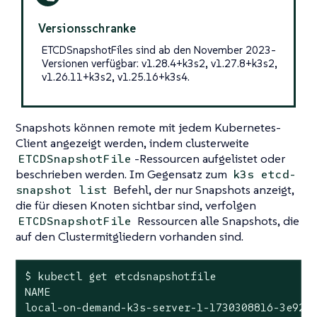
Versionsschranke
ETCDSnapshotFiles sind ab den November 2023-
Versionen verfügbar: v1.28.4+k3s2, v1.27.8+k3s2,
v1.26.11+k3s2, v1.25.16+k3s4.
Snapshots können remote mit jedem Kubernetes-
Client angezeigt werden, indem clusterweite
-Ressourcen aufgelistet oder
ETCDSnapshotFile
beschrieben werden. Im Gegensatz zum
k3s etcd-
Befehl, der nur Snapshots anzeigt,
snapshot list
die für diesen Knoten sichtbar sind, verfolgen
Ressourcen alle Snapshots, die
ETCDSnapshotFile
auf den Clustermitgliedern vorhanden sind.
$ kubectl get etcdsnapshotfile

NAME                                          
local-on-demand-k3s-server-1-1730308816-3e9290