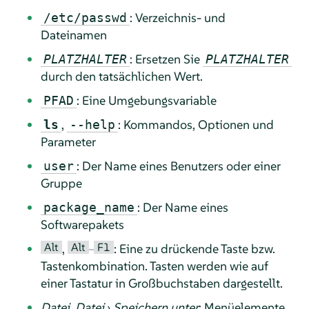
: Verzeichnis- und
/etc/passwd
Dateinamen
: Ersetzen Sie
PLATZHALTER
PLATZHALTER
durch den tatsächlichen Wert.
: Eine Umgebungsvariable
PFAD
,
: Kommandos, Optionen und
ls
--help
Parameter
: Der Name eines Benutzers oder einer
user
Gruppe
: Der Name eines
package_name
Softwarepakets
Alt
Alt
F1
,
–
: Eine zu drückende Taste bzw.
Tastenkombination. Tasten werden wie auf
einer Tastatur in Großbuchstaben dargestellt.
Datei
,
Datei
›
Speichern unter
: Menüelemente,