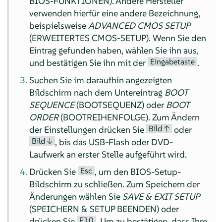
BIOS-FUNKTIONEN). Andere Hersteller
verwenden hierfür eine andere Bezeichnung,
beispielsweise
ADVANCED CMOS SETUP
(ERWEITERTES CMOS-SETUP). Wenn Sie den
Eintrag gefunden haben, wählen Sie ihn aus,
Eingabetaste
und bestätigen Sie ihn mit der
.
Suchen Sie im daraufhin angezeigten
Bildschirm nach dem Untereintrag
BOOT
SEQUENCE
(BOOTSEQUENZ) oder
BOOT
ORDER
(BOOTREIHENFOLGE). Zum Ändern
Bild ↑
der Einstellungen drücken Sie
oder
Bild ↓
, bis das USB-Flash oder DVD-
Laufwerk an erster Stelle aufgeführt wird.
Esc
Drücken Sie
, um den BIOS-Setup-
Bildschirm zu schließen. Zum Speichern der
Änderungen wählen Sie
SAVE & EXIT SETUP
(SPEICHERN & SETUP BEENDEN) oder
F10
drücken Sie
. Um zu bestätigen, dass Ihre